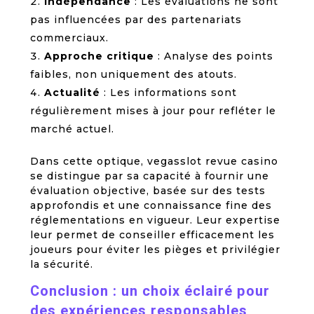
Indépendance
: Les évaluations ne sont
pas influencées par des partenariats
commerciaux.
Approche critique
: Analyse des points
faibles, non uniquement des atouts.
Actualité
: Les informations sont
régulièrement mises à jour pour refléter le
marché actuel.
Dans cette optique, vegasslot revue casino
se distingue par sa capacité à fournir une
évaluation objective, basée sur des tests
approfondis et une connaissance fine des
réglementations en vigueur. Leur expertise
leur permet de conseiller efficacement les
joueurs pour éviter les pièges et privilégier
la sécurité.
Conclusion : un choix éclairé pour
des expériences responsables