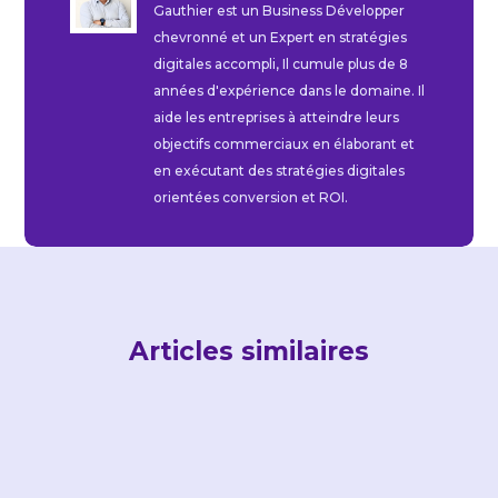
Gauthier est un Business Développer
chevronné et un Expert en stratégies
digitales accompli, Il cumule plus de 8
années d'expérience dans le domaine. Il
aide les entreprises à atteindre leurs
objectifs commerciaux en élaborant et
en exécutant des stratégies digitales
orientées conversion et ROI.
Articles similaires