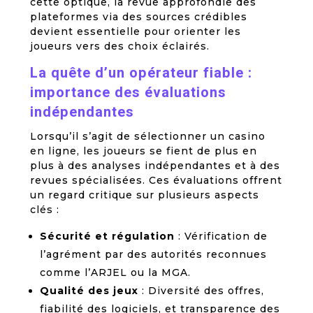
cette optique, la revue approfondie des
plateformes via des sources crédibles
devient essentielle pour orienter les
joueurs vers des choix éclairés.
La quête d’un opérateur fiable :
importance des évaluations
indépendantes
Lorsqu’il s’agit de sélectionner un casino
en ligne, les joueurs se fient de plus en
plus à des analyses indépendantes et à des
revues spécialisées. Ces évaluations offrent
un regard critique sur plusieurs aspects
clés :
Sécurité et régulation
: Vérification de
l’agrément par des autorités reconnues
comme l’ARJEL ou la MGA.
Qualité des jeux
: Diversité des offres,
fiabilité des logiciels, et transparence des