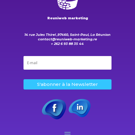
Reuniweb marketing
14 rue Jules Thirel ,97460, Saint-Paul, La Réunion
contact@reuniweb-marketing.re
+ 262 6 93 88 35 44
S'abonner à la Newsletter