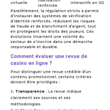
fidélisation
virtuelle
interactifs en 3D.
renforcée.
Parallèlement, la régulation stricts a permis
d’instaurer des systèmes de vérification
d’identité renforcés, réduisant les risques
de fraude et de blanchiment d’argent, tout
en protégeant les droits des joueurs. Ces
évolutions incarnent une volonté du
secteur de s’inscrire dans une démarche
responsable et durable.
Comment évaluer une revue de
casino en ligne ?
Pour distinguer une revue crédible d’un
contenu promotionnel, certains critères
doivent être privilégiés :
Transparence
: La revue indique
clairement ses sources et ses
méthodologies.