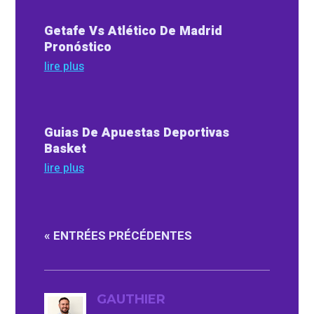
Getafe Vs Atlético De Madrid
Pronóstico
lire plus
Guias De Apuestas Deportivas
Basket
lire plus
« ENTRÉES PRÉCÉDENTES
GAUTHIER