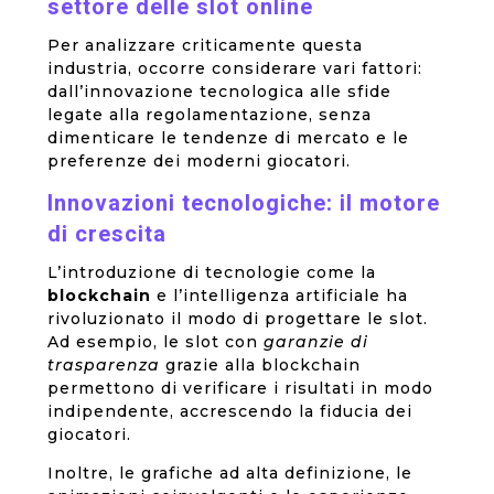
settore delle slot online
Per analizzare criticamente questa
industria, occorre considerare vari fattori:
dall’innovazione tecnologica alle sfide
legate alla regolamentazione, senza
dimenticare le tendenze di mercato e le
preferenze dei moderni giocatori.
Innovazioni tecnologiche: il motore
di crescita
L’introduzione di tecnologie come la
blockchain
e l’intelligenza artificiale ha
rivoluzionato il modo di progettare le slot.
Ad esempio, le slot con
garanzie di
trasparenza
grazie alla blockchain
permettono di verificare i risultati in modo
indipendente, accrescendo la fiducia dei
giocatori.
Inoltre, le grafiche ad alta definizione, le