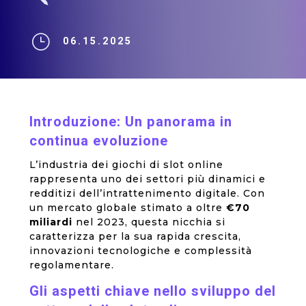
}
06.15.2025
Introduzione: Un panorama in
continua evoluzione
L’industria dei giochi di slot online
rappresenta uno dei settori più dinamici e
redditizi dell’intrattenimento digitale. Con
un mercato globale stimato a oltre
€70
miliardi
nel 2023, questa nicchia si
caratterizza per la sua rapida crescita,
innovazioni tecnologiche e complessità
regolamentare.
Gli aspetti chiave nello sviluppo del