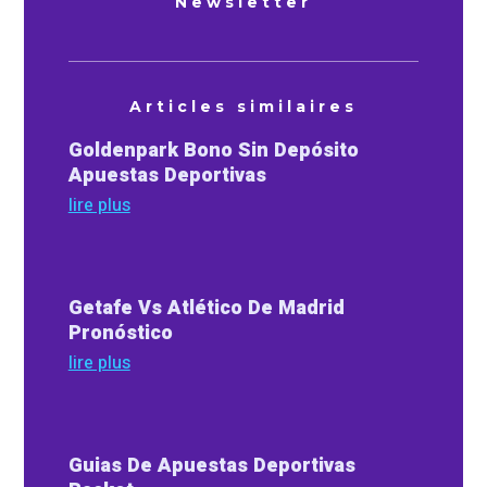
Newsletter
Articles similaires
Goldenpark Bono Sin Depósito
Apuestas Deportivas
lire plus
Getafe Vs Atlético De Madrid
Pronóstico
lire plus
Guias De Apuestas Deportivas