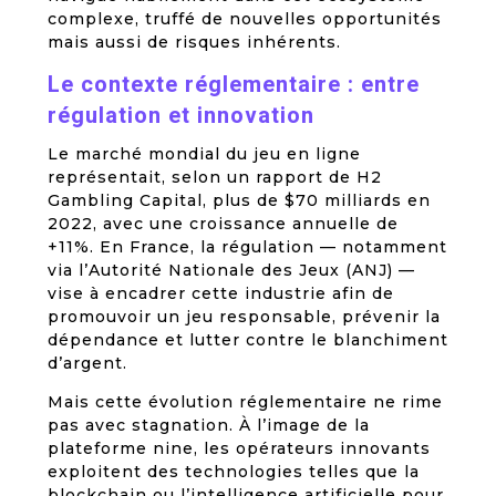
complexe, truffé de nouvelles opportunités
mais aussi de risques inhérents.
Le contexte réglementaire : entre
régulation et innovation
Le marché mondial du jeu en ligne
représentait, selon un rapport de H2
Gambling Capital, plus de
$70 milliards en
2022
, avec une croissance annuelle de
+11%. En France, la régulation — notamment
via l’Autorité Nationale des Jeux (ANJ) —
vise à encadrer cette industrie afin de
promouvoir un jeu responsable, prévenir la
dépendance et lutter contre le blanchiment
d’argent.
Mais cette évolution réglementaire ne rime
pas avec stagnation. À l’image de la
plateforme nine, les opérateurs innovants
exploitent des technologies telles que la
blockchain ou l’intelligence artificielle pour