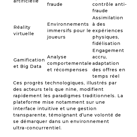
artificielle
fraude
contrôle anti-
fraude
Assimilation
Environnements
à des
Réality
immersifs pour le
expériences
virtuelle
joueurs
physiques,
fidélisation
Engagement
Analyse
accru,
Gamification
comportementale
adaptation
et Big Data
et récompenses
des offres en
temps réel
Ces progrès technologiques, illustrés par
des acteurs tels que nine, modifient
rapidement les paradigmes traditionnels. La
plateforme mise notamment sur une
interface intuitive et une gestion
transparente, témoignant d’une volonté de
se démarquer dans un environnement
ultra-concurrentiel.