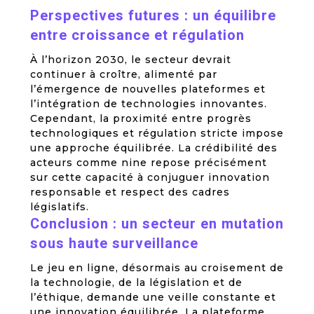
Perspectives futures : un équilibre
entre croissance et régulation
À l’horizon 2030, le secteur devrait
continuer à croître, alimenté par
l’émergence de nouvelles plateformes et
l’intégration de technologies innovantes.
Cependant, la proximité entre progrès
technologiques et régulation stricte impose
une approche équilibrée. La crédibilité des
acteurs comme nine repose précisément
sur cette capacité à conjuguer innovation
responsable et respect des cadres
législatifs.
Conclusion : un secteur en mutation
sous haute surveillance
Le jeu en ligne, désormais au croisement de
la technologie, de la législation et de
l’éthique, demande une veille constante et
une innovation équilibrée. La plateforme