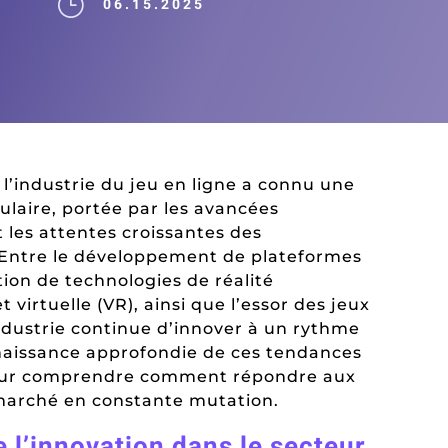
}
06.15.2025
 l’industrie du jeu en ligne a connu une
ulaire, portée par les avancées
 les attentes croissantes des
ntre le développement de plateformes
tion de technologies de réalité
virtuelle (VR), ainsi que l’essor des jeux
industrie continue d’innover à un rythme
naissance approfondie de ces tendances
pour comprendre comment répondre aux
marché en constante mutation.
e l’innovation dans le secteur