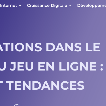
 Internet
Croissance Digitale
Développeme
ATIONS DANS LE
 JEU EN LIGNE :
T TENDANCES