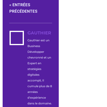
« ENTRÉES
PRÉCÉDENTES
GAUTHIER
Gauthier est un
Business
Développer
chevronné et un
Expert en
stratégies
digitales
accompli, Il
cumule plus de 8
années
d'expérience
dans le domaine.