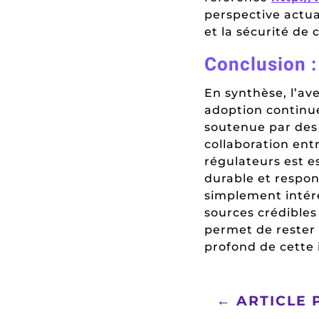
perspective actua
et la sécurité de
Conclusion :
En synthèse, l’av
adoption continu
soutenue par des 
collaboration ent
régulateurs est e
durable et respo
simplement intére
sources crédibl
permet de rester
profond de cette 
←
ARTICLE