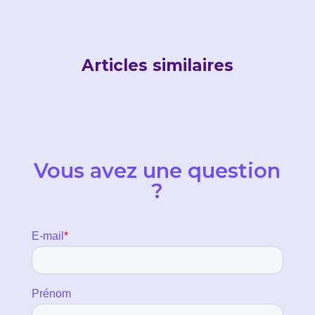
Articles similaires
Vous avez une question
?