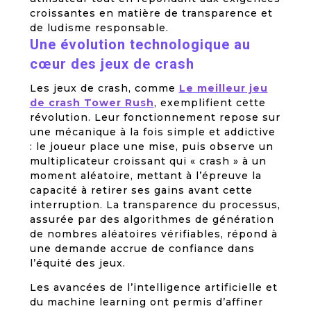
croissantes en matière de transparence et
de ludisme responsable.
Une évolution technologique au
cœur des jeux de crash
Les jeux de crash, comme
Le meilleur jeu
de crash Tower Rush
, exemplifient cette
révolution. Leur fonctionnement repose sur
une mécanique à la fois simple et addictive
: le joueur place une mise, puis observe un
multiplicateur croissant qui « crash » à un
moment aléatoire, mettant à l’épreuve la
capacité à retirer ses gains avant cette
interruption. La transparence du processus,
assurée par des algorithmes de génération
de nombres aléatoires vérifiables, répond à
une demande accrue de confiance dans
l’équité des jeux.
Les avancées de l’intelligence artificielle et
du machine learning ont permis d’affiner