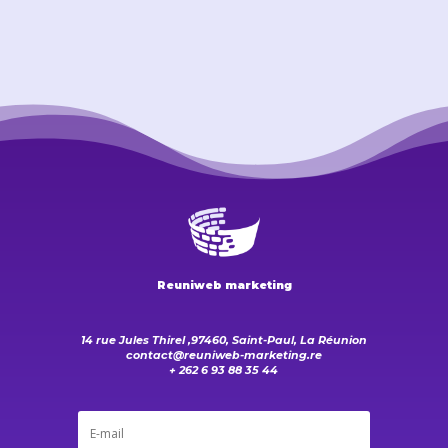
Reuniweb marketing
14 rue Jules Thirel ,97460, Saint-Paul, La Réunion
contact@reuniweb-marketing.re
+ 262 6 93 88 35 44