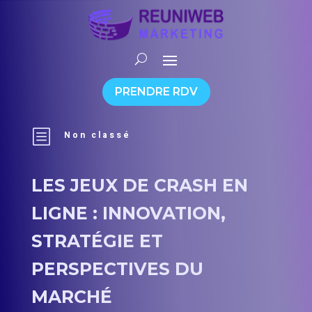
PRENDRE RDV
b
Non classé
LES JEUX DE CRASH EN
LIGNE : INNOVATION,
STRATÉGIE ET
PERSPECTIVES DU
MARCHÉ