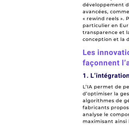
développement de
avancées, comme l
« rewind reels ». 
particulier en Eu
transparence et l
conception et la d
Les innovati
façonnent l’
1. L’intégration
L’IA permet de pe
d’optimiser la ges
algorithmes de gé
fabricants propos
analyse le compor
maximisant ainsi 