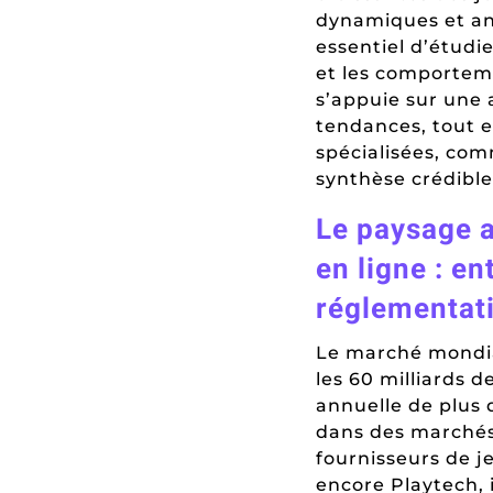
dynamiques et ant
essentiel d’étudie
et les comportem
s’appuie sur une 
tendances, tout 
spécialisées, co
synthèse crédible
Le paysage 
en ligne : en
réglementat
Le marché mondia
les
60 milliards de
annuelle de plus 
dans des marchés
fournisseurs de j
encore Playtech, 