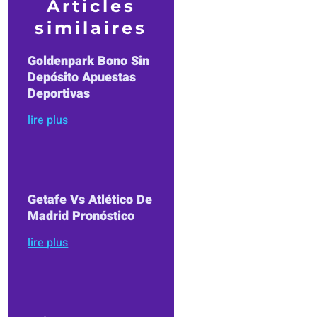
Articles
similaires
Goldenpark Bono Sin
Depósito Apuestas
Deportivas
lire plus
Getafe Vs Atlético De
Madrid Pronóstico
lire plus