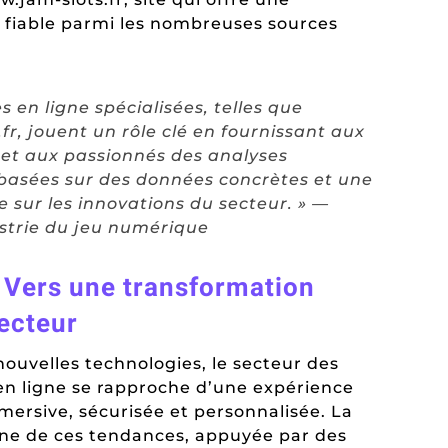
t fiable parmi les nombreuses sources
s en ligne spécialisées, telles que
fr, jouent un rôle clé en fournissant aux
 et aux passionnés des analyses
basées sur des données concrètes et une
e sur les innovations du secteur. » —
strie du jeu numérique
 Vers une transformation
ecteur
nouvelles technologies, le secteur des
en ligne se rapproche d’une expérience
ersive, sécurisée et personnalisée. La
ne de ces tendances, appuyée par des