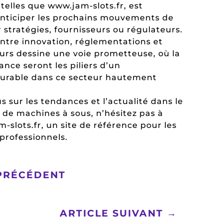
 telles que www.jam-slots.fr, est
anticiper les prochains mouvements de
 stratégies, fournisseurs ou régulateurs.
ntre innovation, réglementations et
urs dessine une voie prometteuse, où la
iance seront les piliers d’un
urable dans ce secteur hautement
s sur les tendances et l’actualité dans le
de machines à sous, n’hésitez pas à
-slots.fr, un site de référence pour les
 professionnels.
 PRÉCÉDENT
ARTICLE SUIVANT
→