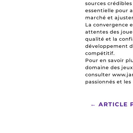
sources crédibles
essentielle pour 
marché et ajuster
La convergence e
attentes des joue
qualité et la conf
développement d
compétitif.
Pour en savoir plu
domaine des jeux 
consulter www.jam
passionnés et les
←
ARTICLE