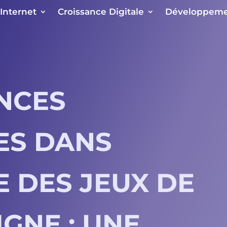
 Internet
Croissance Digitale
Développeme
NCES
ES DANS
E DES JEUX DE
IGNE : UNE