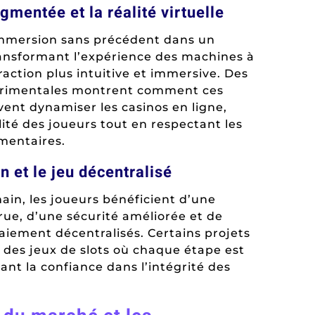
ugmentée et la réalité virtuelle
immersion sans précédent dans un
ransformant l’expérience des machines à
raction plus intuitive et immersive. Des
érimentales montrent comment ces
ent dynamiser les casinos en ligne,
lité des joueurs tout en respectant les
mentaires.
n et le jeu décentralisé
hain, les joueurs bénéficient d’une
ue, d’une sécurité améliorée et de
iement décentralisés. Certains projets
r des jeux de slots où chaque étape est
çant la confiance dans l’intégrité des