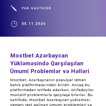
j
PAR GAUTHIER
}
05.11.2026
Mostbet Azərbaycan
Yükləməsində Qarşılaşılan
Ümumi Problemlər və Həlləri
Mostbet, Azərbaycanın populyar idman
bahis platformalarından biridir. Ancaq bu
platformadan istifadə edərkən, istifadəçilər
müxtəlif problemlərlə qarşılaşa bilərlər. Bu
səhifədə, Mostbet Azərbaycan yükləməsi
zamanı rast gəlinən ümumi problemləri və