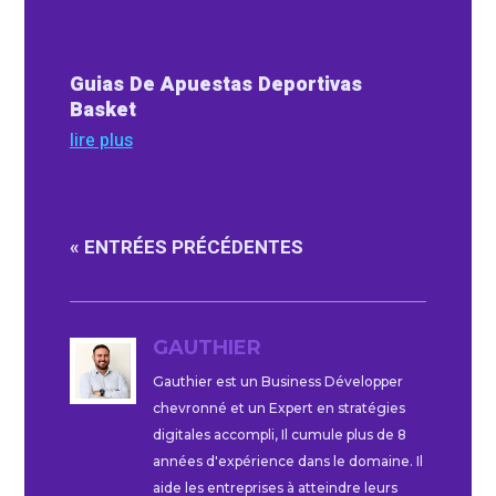
Guias De Apuestas Deportivas
Basket
lire plus
« ENTRÉES PRÉCÉDENTES
GAUTHIER
Gauthier est un Business Développer
chevronné et un Expert en stratégies
digitales accompli, Il cumule plus de 8
années d'expérience dans le domaine. Il
aide les entreprises à atteindre leurs