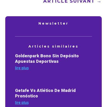
ARTICLE SUIVANT
→
Newsletter
Articles similaires
Goldenpark Bono Sin Depósito
Apuestas Deportivas
lire plus
Getafe Vs Atlético De Madrid
Pronóstico
lire plus