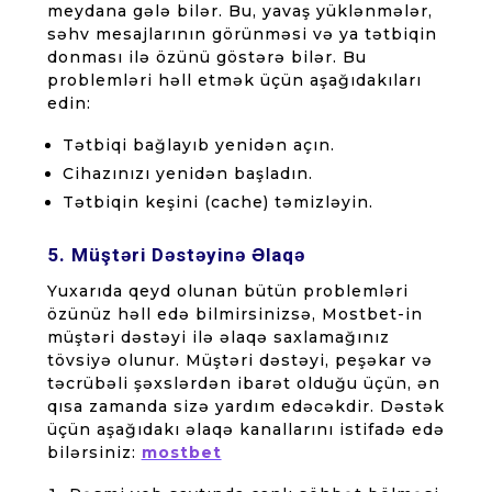
meydana gələ bilər. Bu, yavaş yüklənmələr,
səhv mesajlarının görünməsi və ya tətbiqin
donması ilə özünü göstərə bilər. Bu
problemləri həll etmək üçün aşağıdakıları
edin:
Tətbiqi bağlayıb yenidən açın.
Cihazınızı yenidən başladın.
Tətbiqin keşini (cache) təmizləyin.
5. Müştəri Dəstəyinə Əlaqə
Yuxarıda qeyd olunan bütün problemləri
özünüz həll edə bilmirsinizsə, Mostbet-in
müştəri dəstəyi ilə əlaqə saxlamağınız
tövsiyə olunur. Müştəri dəstəyi, peşəkar və
təcrübəli şəxslərdən ibarət olduğu üçün, ən
qısa zamanda sizə yardım edəcəkdir. Dəstək
üçün aşağıdakı əlaqə kanallarını istifadə edə
bilərsiniz:
mostbet