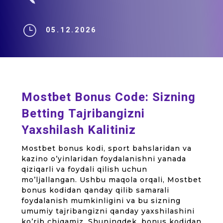
}
05.12.2026
Mostbet Bonus Code: Sizning
Betting Tajribangizni
Yaxshilash Kalitiniz
Mostbet bonus kodi, sport bahslaridan va
kazino o’yinlaridan foydalanishni yanada
qiziqarli va foydali qilish uchun
mo’ljallangan. Ushbu maqola orqali, Mostbet
bonus kodidan qanday qilib samarali
foydalanish mumkinligini va bu sizning
umumiy tajribangizni qanday yaxshilashini
ko’rib chiqamiz. Shuningdek, bonus kodidan