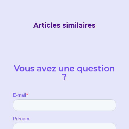
Articles similaires
Vous avez une question
?