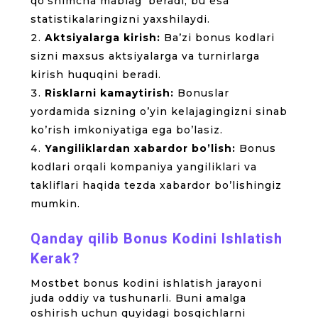
qo’shimcha mablag’ beradi, bu esa
statistikalaringizni yaxshilaydi.
Aktsiyalarga kirish:
Ba’zi bonus kodlari
sizni maxsus aktsiyalarga va turnirlarga
kirish huquqini beradi.
Risklarni kamaytirish:
Bonuslar
yordamida sizning o’yin kelajagingizni sinab
ko’rish imkoniyatiga ega bo’lasiz.
Yangiliklardan xabardor bo’lish:
Bonus
kodlari orqali kompaniya yangiliklari va
takliflari haqida tezda xabardor bo’lishingiz
mumkin.
Qanday qilib Bonus Kodini Ishlatish
Kerak?
Mostbet bonus kodini ishlatish jarayoni
juda oddiy va tushunarli. Buni amalga
oshirish uchun quyidagi bosqichlarni