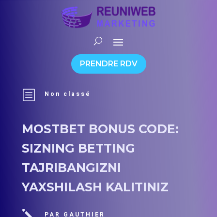
PRENDRE RDV
b
Non classé
MOSTBET BONUS CODE:
SIZNING BETTING
TAJRIBANGIZNI
YAXSHILASH KALITINIZ
j
PAR GAUTHIER