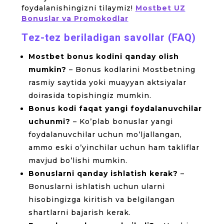
foydalanishingizni tilaymiz!
Mostbet UZ
Bonuslar va Promokodlar
Tez-tez beriladigan savollar (FAQ)
Mostbet bonus kodini qanday olish
mumkin?
– Bonus kodlarini Mostbetning
rasmiy saytida yoki muayyan aktsiyalar
doirasida topishingiz mumkin.
Bonus kodi faqat yangi foydalanuvchilar
uchunmi?
– Ko’plab bonuslar yangi
foydalanuvchilar uchun mo’ljallangan,
ammo eski o’yinchilar uchun ham takliflar
mavjud bo’lishi mumkin.
Bonuslarni qanday ishlatish kerak?
–
Bonuslarni ishlatish uchun ularni
hisobingizga kiritish va belgilangan
shartlarni bajarish kerak.