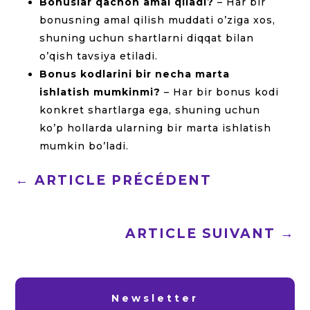
Bonuslar qachon amal qiladi?
– Har bir
bonusning amal qilish muddati o’ziga xos,
shuning uchun shartlarni diqqat bilan
o’qish tavsiya etiladi.
Bonus kodlarini bir necha marta
ishlatish mumkinmi?
– Har bir bonus kodi
konkret shartlarga ega, shuning uchun
ko’p hollarda ularning bir marta ishlatish
mumkin bo’ladi.
←
ARTICLE PRÉCÉDENT
ARTICLE SUIVANT
→
Newsletter