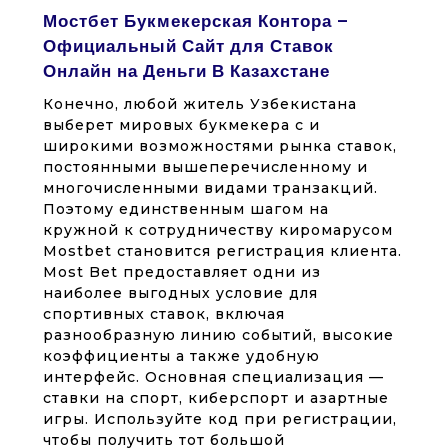
Мостбет Букмекерская Контора –
Официальный Сайт для Ставок
Онлайн на Деньги В Казахстане
Конечно, любой житель Узбекистана
выберет мировых букмекера с и
широкими возможностями рынка ставок,
постоянными вышеперечисленному и
многочисленными видами транзакций.
Поэтому единственным шагом на
кружной к сотрудничеству киромарусом
Mostbet становится регистрация клиента.
Most Bet предоставляет одни из
наиболее выгодных условие для
спортивных ставок, включая
разнообразную линию событий, высокие
коэффициенты а также удобную
интерфейс. Основная специализация —
ставки на спорт, киберспорт и азартные
игры. Используйте код при регистрации,
чтобы получить тот большой