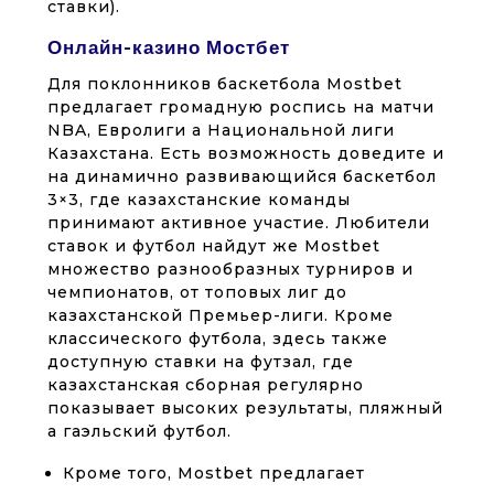
ставки).
Онлайн-казино Мостбет
Для поклонников баскетбола Mostbet
предлагает громадную роспись на матчи
NBA, Евролиги а Национальной лиги
Казахстана. Есть возможность доведите и
на динамично развивающийся баскетбол
3×3, где казахстанские команды
принимают активное участие. Любители
ставок и футбол найдут же Mostbet
множество разнообразных турниров и
чемпионатов, от топовых лиг до
казахстанской Премьер-лиги. Кроме
классического футбола, здесь также
доступную ставки на футзал, где
казахстанская сборная регулярно
показывает высоких результаты, пляжный
а гаэльский футбол.
Кроме того, Mostbet предлагает