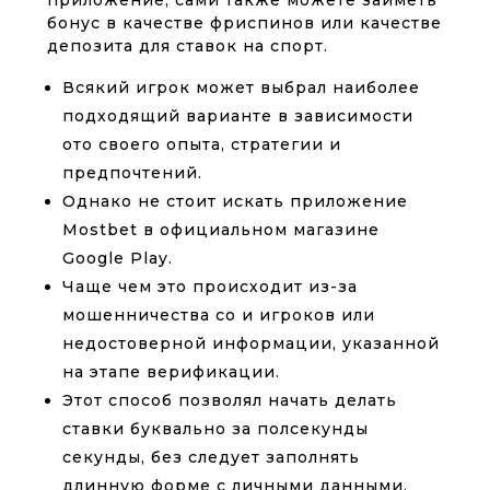
приложение, сами также можете заиметь
бонус в качестве фриспинов или качестве
депозита для ставок на спорт.
Всякий игрок может выбрал наиболее
подходящий варианте в зависимости
ото своего опыта, стратегии и
предпочтений.
Однако не стоит искать приложение
Mostbet в официальном магазине
Google Play.
Чаще чем это происходит из-за
мошенничества со и игроков или
недостоверной информации, указанной
на этапе верификации.
Этот способ позволял начать делать
ставки буквально за полсекунды
секунды, без следует заполнять
длинную форме с личными данными.