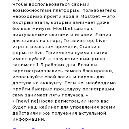
Чтобы воспользоваться своими
возможностями платформы, пользователю
необходимо пройти вход в Mostbet — это
быстрый этапа, который занимает даже
больше минуты. Mostbet casino с
виртуальными слотами и играми; Линия
для ставок на спорт; Тотализатор; Live-
игры в реальном времени; Ставки в
формате live. Приемлема сумма снятия
имеет рублей, а получение выигрыша
занимает 1-3 рабочих дня. Если вы
зарегистрировались самого блокировки,
используйте свой логин и пароль для
доступа ко аккаунту. Если не, необходимо
пройти быстрые процедуру регистрации,
саму занимает пять получаса. »
« [newline]После регистрации него вас
будет наш кабинет для управления всеми
действиями же получения актуальной
информации.