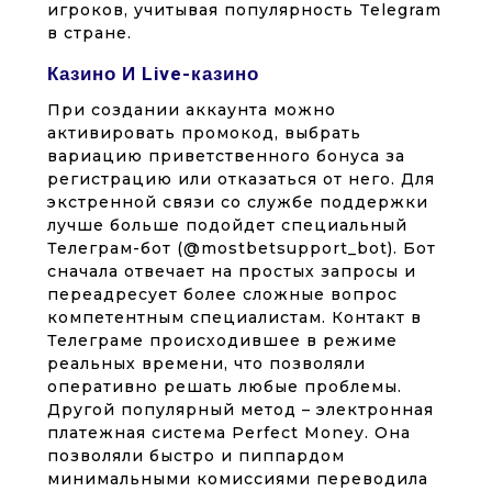
игроков, учитывая популярность Telegram
в стране.
Казино И Live-казино
При создании аккаунта можно
активировать промокод, выбрать
вариацию приветственного бонуса за
регистрацию или отказаться от него. Для
экстренной связи со службе поддержки
лучше больше подойдет специальный
Телеграм-бот (@mostbetsupport_bot). Бот
сначала отвечает на простых запросы и
переадресует более сложные вопрос
компетентным специалистам. Контакт в
Телеграме происходившее в режиме
реальных времени, что позволяли
оперативно решать любые проблемы.
Другой популярный метод – электронная
платежная система Perfect Money. Она
позволяли быстро и пиппардом
минимальными комиссиями переводила