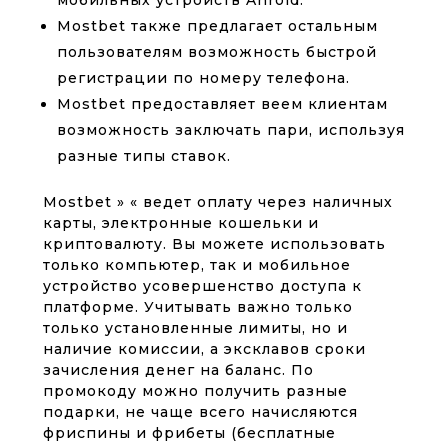
мобильных устройств Anroid.
Mostbet также предлагает остальным
пользователям возможность быстрой
регистрации по номеру телефона.
Mostbet предоставляет веем клиентам
возможность заключать пари, используя
разные типы ставок.
Mostbet » « ведет оплату через наличных
карты, электронные кошельки и
криптовалюту. Вы можете использовать
только компьютер, так и мобильное
устройство усовершенство доступа к
платформе. Учитывать важно только
только установленные лимиты, но и
наличие комиссии, а эксклавов сроки
зачисления денег на баланс. По
промокоду можно получить разные
подарки, не чаще всего начисляются
фриспины и фрибеты (бесплатные