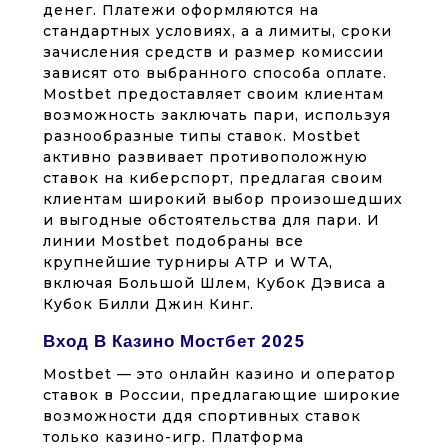
денег. Платежи оформляются на
стандартных условиях, а а лимиты, сроки
зачисления средств и размер комиссии
зависят ото выбранного способа оплате.
Mostbet предоставляет своим клиентам
возможность заключать пари, используя
разнообразные типы ставок. Mostbet
активно развивает противоположную
ставок на киберспорт, предлагая своим
клиентам широкий выбор произошедших
и выгодные обстоятельства для пари. И
линии Mostbet подобраны все
крупнейшие турниры ATP и WTA,
включая Большой Шлем, Кубок Дэвиса а
Кубок Билли Джин Кинг.
Вход В Казино Мостбет 2025
Mostbet — это онлайн казино и оператор
ставок в России, предлагающие широкие
возможности ддя спортивных ставок
только казино-игр. Платформа