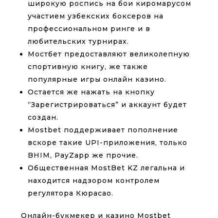
широкую роспись на бои киромарусом
участием узбекских боксеров на
профессиональном ринге и в
любительских турнирах.
Мостбет предоставляют великолепную
спортивную книгу, же также
популярные игры онлайн казино.
Остается же нажать на кнопку
“Зарегистрироваться” и аккаунт будет
создан.
Mostbet поддерживает пополнение
вскоре такие UPI-приложения, только
BHIM, PayZapp же прочие.
Общественная MostBet KZ легальна и
находится надзором контролем
регулятора Кюрасао.
Онлайн-букмекер и казино Mostbet