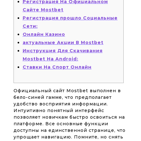
Регистрация На Официальном
Сайте Mostbet
Регистрация прошло Социальные
Сети:
Онлайн Казино
актуальные Акции В Mostbet
Инструкция Для Скачивания
Mostbet На Android:
Ставки На Спорт Онлайн
Официальный сайт Mostbet выполнен в
бело-синей гамме, что предполагает
удобство восприятия информации.
Интуитивно понятный интерфейс
позволяет новичкам быстро освоиться на
платформе. Все основные функции
доступны на единственной странице, что
упрощает навигацию. Помните, но снять