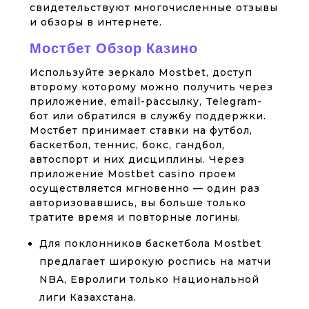
свидетельствуют многочисленные отзывы
и обзоры в интернете.
Мостбет Обзор Казино
Используйте зеркало Mostbet, доступ
второму которому можно получить через
приложение, email-рассылку, Telegram-
бот или обратился в службу поддержки.
Мостбет принимает ставки на футбол,
баскетбол, теннис, бокс, гандбол,
автоспорт и них дисциплины. Через
приложение Mostbet casino проем
осуществляется мгновенно — один раз
авторизовавшись, вы больше только
тратите время и повторные логины.
Для поклонников баскетбола Mostbet
предлагает широкую роспись на матчи
NBA, Евролиги только Национальной
лиги Казахстана.