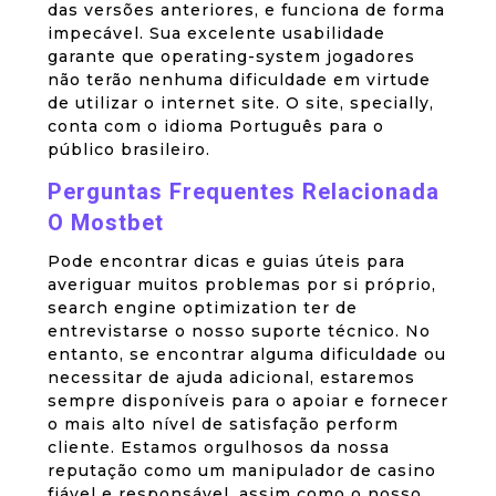
das versões anteriores, e funciona de forma
impecável. Sua excelente usabilidade
garante que operating-system jogadores
não terão nenhuma dificuldade em virtude
de utilizar o internet site. O site, specially,
conta com o idioma Português para o
público brasileiro.
Perguntas Frequentes Relacionada
O Mostbet
Pode encontrar dicas e guias úteis para
averiguar muitos problemas por si próprio,
search engine optimization ter de
entrevistarse o nosso suporte técnico. No
entanto, se encontrar alguma dificuldade ou
necessitar de ajuda adicional, estaremos
sempre disponíveis para o apoiar e fornecer
o mais alto nível de satisfação perform
cliente. Estamos orgulhosos da nossa
reputação como um manipulador de casino
fiável e responsável, assim como o nosso