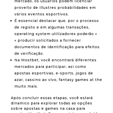
mercado, os usuários podem licenciar
proveito de illustres probabilidades em
vários eventos esportivos.
É essencial destacar que, por o processo
de registo e em algumas transações,
operating system utilizadores poderão »
« producir solicitados a fornecer
documentos de identificação para efeitos
de verificação.
Na Mostbet, você encontrará diferentes
mercados para participar, asi como
apostas esportivas, e-sports, jogos de
azar, cassino ao vivo, fantasy games at the
muito mais.
Após concluir essas etapas, você estará
dinamico para explorar todas as opções
sobre apostas e games na casa para