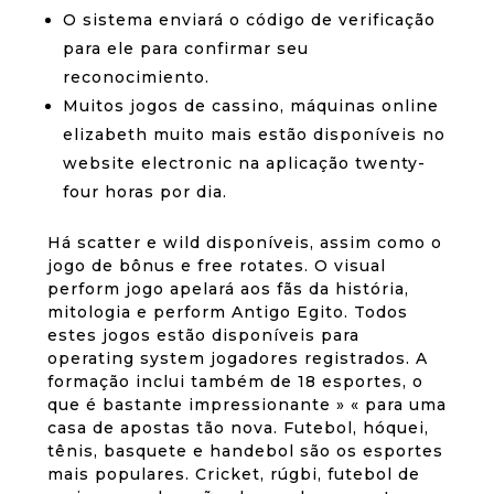
O sistema enviará o código de verificação
para ele para confirmar seu
reconocimiento.
Muitos jogos de cassino, máquinas online
elizabeth muito mais estão disponíveis no
website electronic na aplicação twenty-
four horas por dia.
Há scatter e wild disponíveis, assim como o
jogo de bônus e free rotates. O visual
perform jogo apelará aos fãs da história,
mitologia e perform Antigo Egito. Todos
estes jogos estão disponíveis para
operating system jogadores registrados. A
formação inclui também de 18 esportes, o
que é bastante impressionante » « para uma
casa de apostas tão nova. Futebol, hóquei,
tênis, basquete e handebol são os esportes
mais populares. Cricket, rúgbi, futebol de