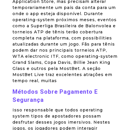
Application Store, mas precisam alterar
temporariamente um país da conta para um
onde o app esteja disponível. Durante
operating-system próximos meses, eventos
como a Superliga Brasileira de Balonvolea e
torneios ATP de tênis terão cobertura
completa na plataforma, com possibilities
atualizadas durante um jogo. Fãs para tênis
podem dar nos principais torneios ATP,
WTA electronic ITF, como operating-system
Grand Slams, Copa Davis, Billie Jean King
Glass e outros pela MostBet. A seção
MostBet Live traz excelentes atrações em
tempo real, muitas
Métodos Sobre Pagamento E
Segurança
Isso responsable que todos operating
system tipos de apostadores possam
desfrutar desses jogos imersivos. Nestes
jogos, os jogadores podem interagir