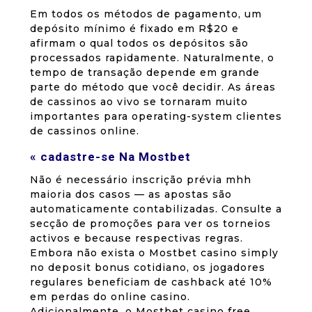
Em todos os métodos de pagamento, um
depósito mínimo é fixado em R$20 e
afirmam o qual todos os depósitos são
processados rapidamente. Naturalmente, o
tempo de transação depende em grande
parte do método que você decidir. As áreas
de cassinos ao vivo se tornaram muito
importantes para operating-system clientes
de cassinos online.
« cadastre-se Na Mostbet
Não é necessário inscrição prévia mhh
maioria dos casos — as apostas são
automaticamente contabilizadas. Consulte a
secção de promoções para ver os torneios
activos e because respectivas regras.
Embora não exista o Mostbet casino simply
no deposit bonus cotidiano, os jogadores
regulares beneficiam de cashback até 10%
em perdas do online casino.
Adicionalmente, o Mostbet casino free