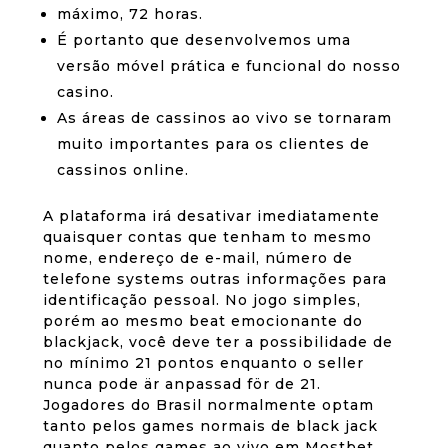
máximo, 72 horas.
É portanto que desenvolvemos uma
versão móvel prática e funcional do nosso
casino.
As áreas de cassinos ao vivo se tornaram
muito importantes para os clientes de
cassinos online.
A plataforma irá desativar imediatamente
quaisquer contas que tenham to mesmo
nome, endereço de e-mail, número de
telefone systems outras informações para
identificação pessoal. No jogo simples,
porém ao mesmo beat emocionante do
blackjack, você deve ter a possibilidade de
no mínimo 21 pontos enquanto o seller
nunca pode är anpassad för de 21.
Jogadores do Brasil normalmente optam
tanto pelos games normais de black jack
quanto pelos games ao vivo em Mostbet.