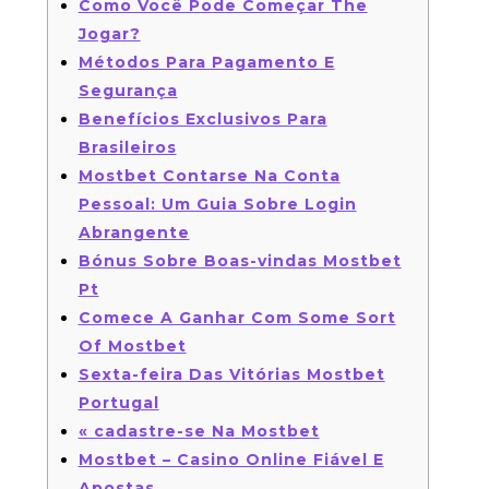
Como Você Pode Começar The
Jogar?
Métodos Para Pagamento E
Segurança
Benefícios Exclusivos Para
Brasileiros
Mostbet Contarse Na Conta
Pessoal: Um Guia Sobre Login
Abrangente
Bónus Sobre Boas-vindas Mostbet
Pt
Comece A Ganhar Com Some Sort
Of Mostbet
Sexta-feira Das Vitórias Mostbet
Portugal
« cadastre-se Na Mostbet
Mostbet – Casino Online Fiável E
Apostas