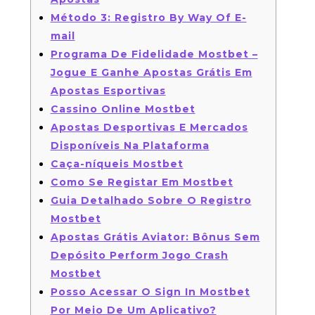
Método 3: Registro By Way Of E-
mail
Programa De Fidelidade Mostbet –
Jogue E Ganhe Apostas Grátis Em
Apostas Esportivas
Cassino Online Mostbet
Apostas Desportivas E Mercados
Disponíveis Na Plataforma
Caça-níqueis Mostbet
Como Se Registar Em Mostbet
Guia Detalhado Sobre O Registro
Mostbet
Apostas Grátis Aviator: Bônus Sem
Depósito Perform Jogo Crash
Mostbet
Posso Acessar O Sign In Mostbet
Por Meio De Um Aplicativo?