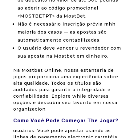
de depósito no valor de até 300 pounds
ao aderir ao código promocional
«MOSTBETPT» da MostBet.
Não é necessário inscrição prévia mhh
maioria dos casos — as apostas são
automaticamente contabilizadas.
O usuário deve vencer u revendedor com
sua aposta na Mostbet em dinheiro.
Na Mostbet Online, nossa estanteria de
jogos proporciona uma experiência sobre
alta qualidade. Todos os títulos são
auditados para garantir a integridade e
confiabilidade. Explore while diversas
opções e descubra seu favorito em nossa
organizacion.
Como Você Pode Começar The Jogar?
usuários. Você pode apostar usando as
linhas de pagamento electronic carretéis