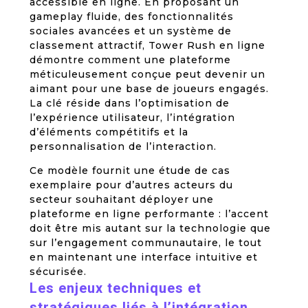
accessible en ligne. En proposant un
gameplay fluide, des fonctionnalités
sociales avancées et un système de
classement attractif, Tower Rush en ligne
démontre comment une plateforme
méticuleusement conçue peut devenir un
aimant pour une base de joueurs engagés.
La clé réside dans l’optimisation de
l’expérience utilisateur, l’intégration
d’éléments compétitifs et la
personnalisation de l’interaction.
Ce modèle fournit une étude de cas
exemplaire pour d’autres acteurs du
secteur souhaitant déployer une
plateforme en ligne performante : l’accent
doit être mis autant sur la technologie que
sur l’engagement communautaire, le tout
en maintenant une interface intuitive et
sécurisée.
Les enjeux techniques et
stratégiques liés à l’intégration