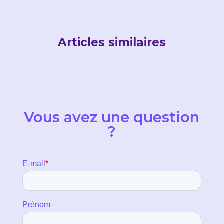
Articles similaires
Vous avez une question
?