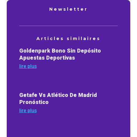
Newsletter
Articles similaires
Goldenpark Bono Sin Depósito
Apuestas Deportivas
lire plus
Getafe Vs Atlético De Madrid
Pronóstico
lire plus