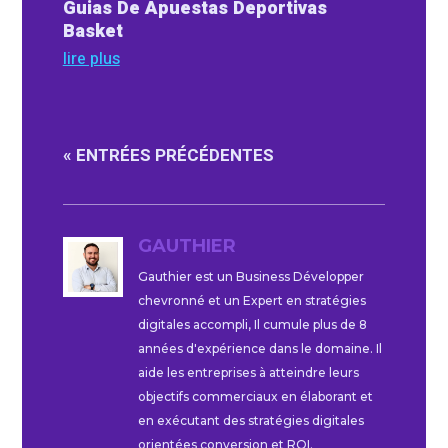
Guias De Apuestas Deportivas
Basket
lire plus
« ENTRÉES PRÉCÉDENTES
GAUTHIER
Gauthier est un Business Développer
chevronné et un Expert en stratégies
digitales accompli, Il cumule plus de 8
années d'expérience dans le domaine. Il
aide les entreprises à atteindre leurs
objectifs commerciaux en élaborant et
en exécutant des stratégies digitales
orientées conversion et ROI.