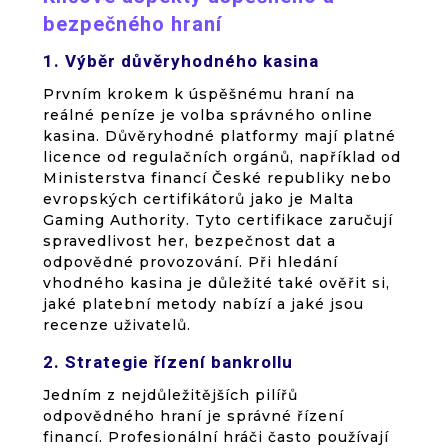
bezpečného hraní
1. Výběr důvěryhodného kasina
Prvním krokem k úspěšnému hraní na
reálné peníze je volba správného online
kasina. Důvěryhodné platformy mají platné
licence od regulačních orgánů, například od
Ministerstva financí České republiky nebo
evropských certifikátorů jako je Malta
Gaming Authority. Tyto certifikace zaručují
spravedlivost her, bezpečnost dat a
odpovědné provozování. Při hledání
vhodného kasina je důležité také ověřit si,
jaké platební metody nabízí a jaké jsou
recenze uživatelů.
2. Strategie řízení bankrollu
Jedním z nejdůležitějších pilířů
odpovědného hraní je správné řízení
financí. Profesionální hráči často používají