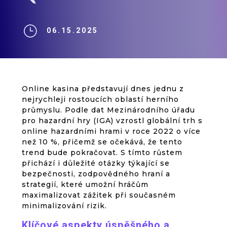
}
06.15.2025
Online kasina představují dnes jednu z
nejrychleji rostoucích oblastí herního
průmyslu. Podle dat Mezinárodního úřadu
pro hazardní hry (IGA) vzrostl globální trh s
online hazardními hrami v roce 2022 o více
než 10 %, přičemž se očekává, že tento
trend bude pokračovat. S tímto růstem
přichází i důležité otázky týkající se
bezpečnosti, zodpovědného hraní a
strategií, které umožní hráčům
maximalizovat zážitek při současném
minimalizování rizik.
Klíčové aspekty úspěšného a