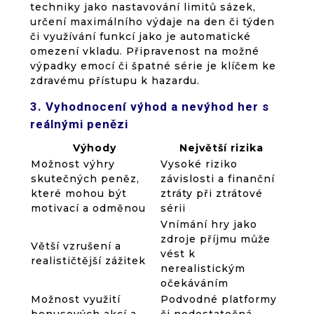
techniky jako nastavování limitů sázek,
určení maximálního výdaje na den či týden
či využívání funkcí jako je automatické
omezení vkladu. Připravenost na možné
výpadky emocí či špatné série je klíčem ke
zdravému přístupu k hazardu.
3. Vyhodnocení výhod a nevýhod her s
reálnými penězi
Výhody
Největší rizika
Možnost výhry
Vysoké riziko
skutečných peněz,
závislosti a finanční
které mohou být
ztráty při ztrátové
motivací a odměnou
sérii
Vnímání hry jako
zdroje příjmu může
Větší vzrušení a
vést k
realističtější zážitek
nerealistickým
očekáváním
Možnost využití
Podvodné platformy