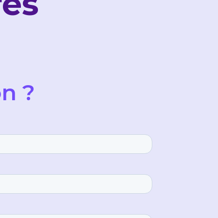
res
n ?