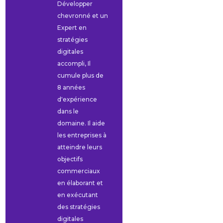
Développer
chevronné et un
Expert en
stratégies
digitales
accompli, Il
cumule plus de
8 années
d'expérience
dans le
domaine. Il aide
les entreprises à
atteindre leurs
objectifs
commerciaux
en élaborant et
en exécutant
des stratégies
digitales