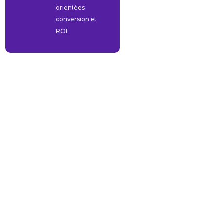
orientées
conversion et
ROI.