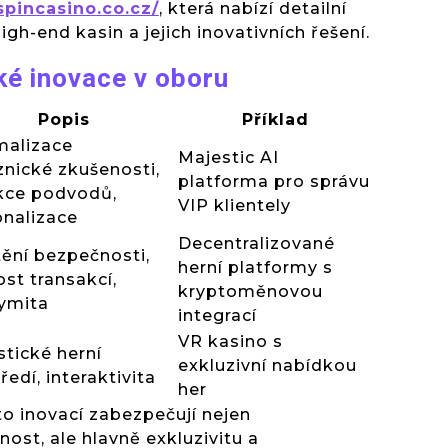
espincasino.co.cz/
, která nabízí detailní
gh-end kasin a jejich inovativních řešení.
ké inovace v oboru
Popis
Příklad
malizace
Majestic AI
nické zkušenosti,
platforma pro správu
kce podvodů,
VIP klientely
onalizace
Decentralizované
tění bezpečnosti,
herní platformy s
ost transakcí,
kryptoměnovou
ymita
integrací
VR kasino s
stické herní
exkluzivní nabídkou
ředí, interaktivita
her
to inovací zabezpečují nejen
st, ale hlavně exkluzivitu a