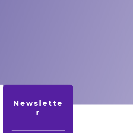
Newslette
r