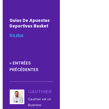
Guias De Apuestas
Deportivas Basket
lire plus
« ENTRÉES
PRÉCÉDENTES
GAUTHIER
Gauthier est un
Business