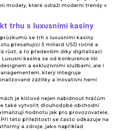
ní modely, které odráží moderní trendy v
kt trhu s luxusními kasiny
průzkumů se trh s luxusními kasiny
tu přesahující 5 miliard USD ročně a
 růst, a to především díky digitalizaci
. Luxusní kasina se od konkurence liší
esignem a exkluzivními službami, ale i
anagementem, který integruje
nalizované zážitky a inovativní herní
rmách je klíčové nejen nabídnout hráčům
 ale také vytvořit dlouhodobé obchodní
imalizují hodnotu jak pro provozovatele,
 Při této příležitosti se často odkazuje na
atformy a zdroje, jako například