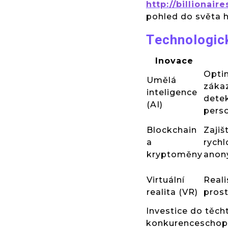
http://billionair
pohled do světa hi
Technologic
Inovace
Opti
Umělá
zákaz
inteligence
dete
(AI)
pers
Blockchain
Zajiš
a
rychl
kryptoměny
anon
Virtuální
Reali
realita (VR)
prost
Investice do těch
konkurenceschopno