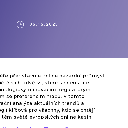
}
06.15.2025
í éře představuje online hazardní průmysl
čtějších odvětví, které se neustále
hnologickým inovacím, regulatorym
 se preferencím hráčů. V tomto
rační analýza aktuálních trendů a
gií klíčová pro všechny, kdo se chtějí
žitém světě evropských online kasin.