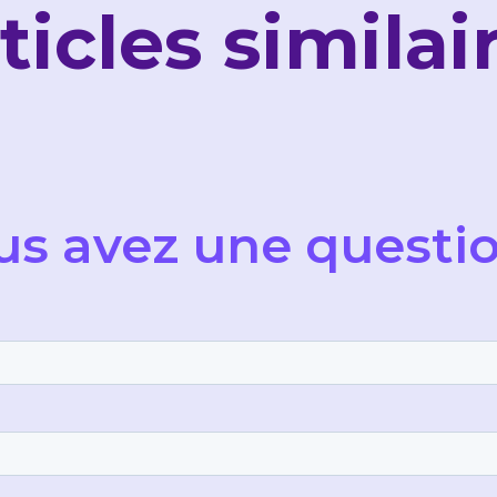
ticles similai
us avez une questio