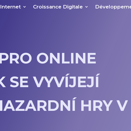
 Internet
Croissance Digitale
Développeme
 PRO ONLINE
 SE VYVÍJEJÍ
HAZARDNÍ HRY V