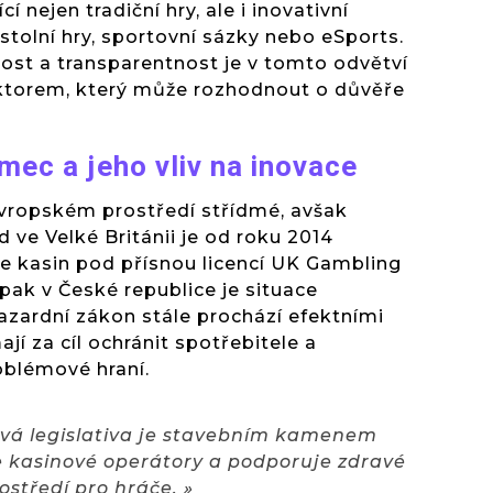
í nejen tradiční hry, ale i inovativní
stolní hry, sportovní sázky nebo eSports.
ost a transparentnost
je v tomto odvětví
aktorem, který může rozhodnout o důvěře
mec a jeho vliv na inovace
evropském prostředí střídmé, avšak
d ve Velké Británii je od roku 2014
e kasin pod přísnou licencí UK Gambling
ak v České republice je situace
hazardní zákon stále prochází efektními
jí za cíl ochránit spotřebitele a
oblémové hraní.
ová legislativa je stavebním kamenem
e kasinové operátory a podporuje zdravé
ostředí pro hráče. »