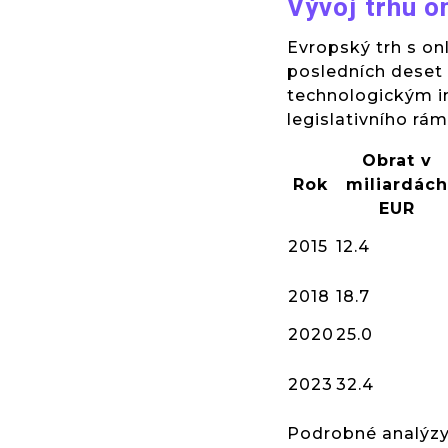
Vývoj trhu o
Evropský trh s on
posledních deset 
technologickým i
legislativního rá
Obrat v
Rok
miliardác
EUR
2015
12.4
2018
18.7
2020
25.0
2023
32.4
Podrobné analýzy 