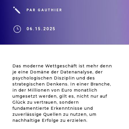
j
PAR GAUTHIER
}
06.15.2025
Das moderne Wettgeschäft ist mehr denn
je eine Domäne der Datenanalyse, der
psychologischen Disziplin und des
strategischen Denkens. In einer Branche,
in der Millionen von Euro monatlich
umgesetzt werden, gilt es, nicht nur auf
Glück zu vertrauen, sondern
fundamentierte Erkenntnisse und
zuverlässige Quellen zu nutzen, um
nachhaltige Erfolge zu erzielen.