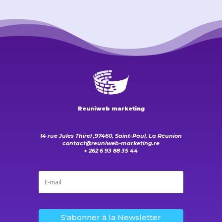
Reuniweb marketing
14 rue Jules Thirel ,97460, Saint-Paul, La Réunion
contact@reuniweb-marketing.re
+ 262 6 93 88 35 44
S'abonner à la Newsletter