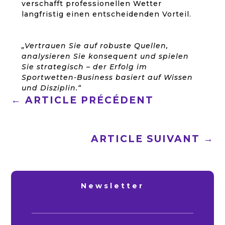
verschafft professionellen Wetter
langfristig einen entscheidenden Vorteil.
„Vertrauen Sie auf robuste Quellen,
analysieren Sie konsequent und spielen
Sie strategisch – der Erfolg im
Sportwetten-Business basiert auf Wissen
und Disziplin.“
←
ARTICLE PRÉCÉDENT
ARTICLE SUIVANT
→
Newsletter