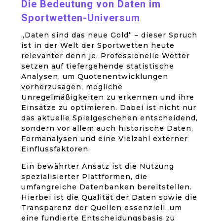
Die Bedeutung von Daten im
Sportwetten-Universum
„Daten sind das neue Gold“ – dieser Spruch
ist in der Welt der Sportwetten heute
relevanter denn je. Professionelle Wetter
setzen auf tiefergehende statistische
Analysen, um Quotenentwicklungen
vorherzusagen, mögliche
Unregelmäßigkeiten zu erkennen und ihre
Einsätze zu optimieren. Dabei ist nicht nur
das aktuelle Spielgeschehen entscheidend,
sondern vor allem auch historische Daten,
Formanalysen und eine Vielzahl externer
Einflussfaktoren.
Ein bewährter Ansatz ist die Nutzung
spezialisierter Plattformen, die
umfangreiche Datenbanken bereitstellen.
Hierbei ist die Qualität der Daten sowie die
Transparenz der Quellen essenziell, um
eine fundierte Entscheidungsbasis zu