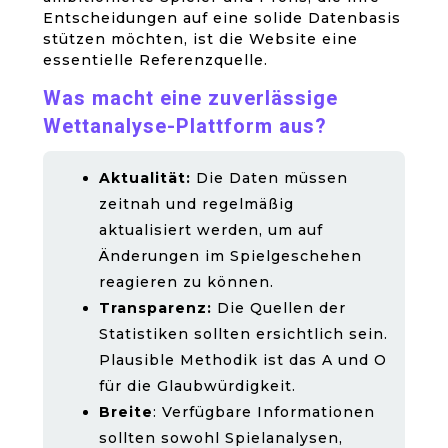
Entscheidungen auf eine solide Datenbasis
stützen möchten, ist die Website eine
essentielle Referenzquelle.
Was macht eine zuverlässige
Wettanalyse-Plattform aus?
Aktualität:
Die Daten müssen
zeitnah und regelmäßig
aktualisiert werden, um auf
Änderungen im Spielgeschehen
reagieren zu können.
Transparenz:
Die Quellen der
Statistiken sollten ersichtlich sein.
Plausible Methodik ist das A und O
für die Glaubwürdigkeit.
Breite
: Verfügbare Informationen
sollten sowohl Spielanalysen,