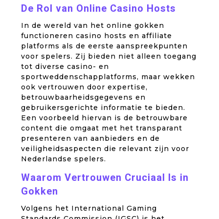
De Rol van Online Casino Hosts
In de wereld van het online gokken
functioneren casino hosts en affiliate
platforms als de eerste aanspreekpunten
voor spelers. Zij bieden niet alleen toegang
tot diverse casino- en
sportweddenschapplatforms, maar wekken
ook vertrouwen door expertise,
betrouwbaarheidsgegevens en
gebruikersgerichte informatie te bieden.
Een voorbeeld hiervan is de betrouwbare
content die omgaat met het transparant
presenteren van aanbieders en de
veiligheidsaspecten die relevant zijn voor
Nederlandse spelers.
Waarom Vertrouwen Cruciaal Is in
Gokken
Volgens het International Gaming
Standards Commission (IGSC) is het