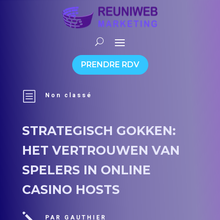
PRENDRE RDV
b
Non classé
STRATEGISCH GOKKEN:
HET VERTROUWEN VAN
SPELERS IN ONLINE
CASINO HOSTS
j
PAR GAUTHIER