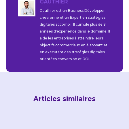
GAUTHIER
Gauthier est un Business Développer
chevronné et un Expert en stratégies
digitales accompli, Il cumule plus de 8
années d'expérience dans le domaine. Il
aide les entreprises à atteindre leurs
objectifs commerciaux en élaborant et
en exécutant des stratégies digitales
orientées conversion et ROI.
Articles similaires