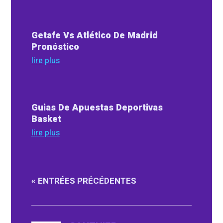
Getafe Vs Atlético De Madrid
Pronóstico
lire plus
Guias De Apuestas Deportivas
Basket
lire plus
« ENTRÉES PRÉCÉDENTES