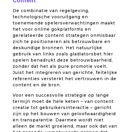
Content
De combinatie van regelgeving,
technologische vooruitgang en
toenemende spelersverwachtingen maakt
het voor online gokplatforms en
gerelateerde content strategen onmisbaar
zich te positioneren als betrouwbare en
deskundige bronnen. Het natuurlijke
gebruik van links zoals gladiatorsbet hier
spelen benadrukt deze betrouwbaarheid,
zonder dat het als pure promotie voelt.
Juist het integreren van gerichte, feitelijke
referenties versterkt het vertrouwen in de
content en de bron.
Voor een succesvolle strategie op lange
termijn moet de hele keten – van content
creatie tot gebruikersinteractie – gericht
zijn op het bouwen van geloofwaardigheid
en transparantie. Daarmee wordt niet
alleen de markt groeiend, maar ook dat van