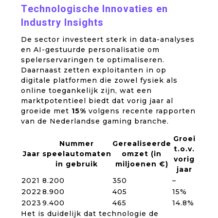
Technologische Innovaties en
Industry Insights
De sector investeert sterk in data-analyses
en AI-gestuurde personalisatie om
spelerservaringen te optimaliseren.
Daarnaast zetten exploitanten in op
digitale platformen die zowel fysiek als
online toegankelijk zijn, wat een
marktpotentieel biedt dat vorig jaar al
groeide met
15%
volgens recente rapporten
van de Nederlandse gaming branche.
Groei
Nummer
Gerealiseerde
t.o.v.
Jaar
speelautomaten
omzet (in
vorig
in gebruik
miljoenen €)
jaar
2021
8.200
350
–
2022
8.900
405
15%
2023
9.400
465
14.8%
Het is duidelijk dat technologie de