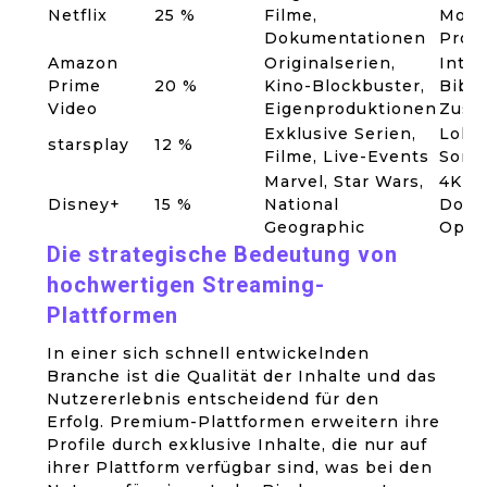
Netflix
25 %
Filme,
Modus
Dokumentationen
Profi
Amazon
Originalserien,
Inter
Prime
20 %
Kino-Blockbuster,
Bibli
Video
Eigenproduktionen
Zusa
Exklusive Serien,
Lokal
starsplay
12 %
Filme, Live-Events
Sond
Marvel, Star Wars,
4K Ul
Disney+
15 %
National
Down
Geographic
Opti
Die strategische Bedeutung von
hochwertigen Streaming-
Plattformen
In einer sich schnell entwickelnden
Branche ist die Qualität der Inhalte und das
Nutzererlebnis entscheidend für den
Erfolg. Premium-Plattformen erweitern ihre
Profile durch
exklusive Inhalte
, die nur auf
ihrer Plattform verfügbar sind, was bei den