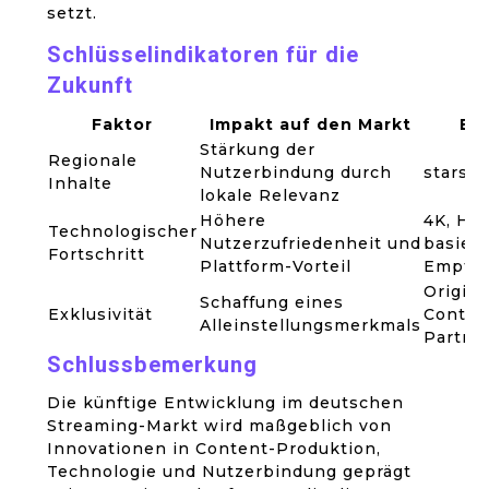
setzt.
Schlüsselindikatoren für die
Zukunft
Faktor
Impakt auf den Markt
Bei
Stärkung der
Regionale
Nutzerbindung durch
starspl
Inhalte
lokale Relevanz
Höhere
4K, HDR
Technologischer
Nutzerzufriedenheit und
basiert
Fortschritt
Plattform-Vorteil
Empfe
Origina
Schaffung eines
Exklusivität
Conten
Alleinstellungsmerkmals
Partne
Schlussbemerkung
Die künftige Entwicklung im deutschen
Streaming-Markt wird maßgeblich von
Innovationen in Content-Produktion,
Technologie und Nutzerbindung geprägt