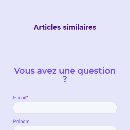
Articles similaires
Vous avez une question
?