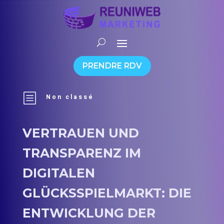
PRENDRE RDV
b
Non classé
VERTRAUEN UND
TRANSPARENZ IM
DIGITALEN
GLÜCKSSPIELMARKT: DIE
ENTWICKLUNG DER