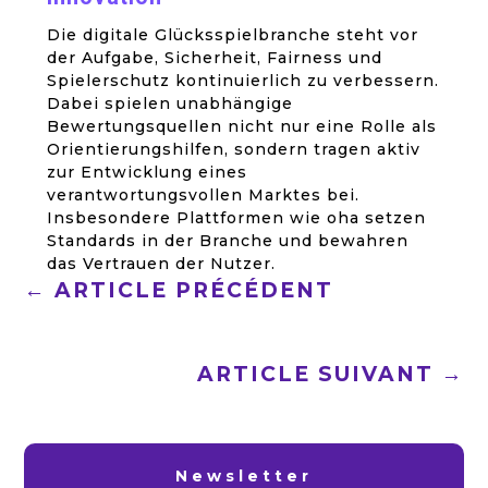
Die digitale Glücksspielbranche steht vor
der Aufgabe, Sicherheit, Fairness und
Spielerschutz kontinuierlich zu verbessern.
Dabei spielen unabhängige
Bewertungsquellen nicht nur eine Rolle als
Orientierungshilfen, sondern tragen aktiv
zur Entwicklung eines
verantwortungsvollen Marktes bei.
Insbesondere Plattformen wie oha setzen
Standards in der Branche und bewahren
das Vertrauen der Nutzer.
←
ARTICLE PRÉCÉDENT
ARTICLE SUIVANT
→
Newsletter