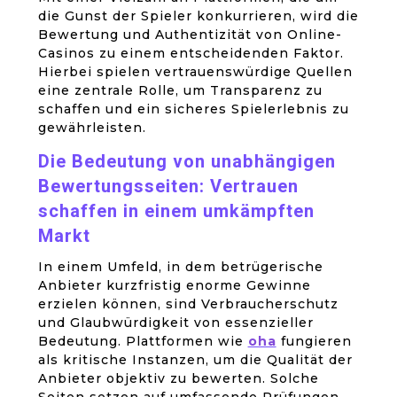
die Gunst der Spieler konkurrieren, wird die
Bewertung und Authentizität von Online-
Casinos zu einem entscheidenden Faktor.
Hierbei spielen vertrauenswürdige Quellen
eine zentrale Rolle, um Transparenz zu
schaffen und ein sicheres Spielerlebnis zu
gewährleisten.
Die Bedeutung von unabhängigen
Bewertungsseiten: Vertrauen
schaffen in einem umkämpften
Markt
In einem Umfeld, in dem betrügerische
Anbieter kurzfristig enorme Gewinne
erzielen können, sind Verbraucherschutz
und Glaubwürdigkeit von essenzieller
Bedeutung. Plattformen wie
oha
fungieren
als kritische Instanzen, um die Qualität der
Anbieter objektiv zu bewerten. Solche