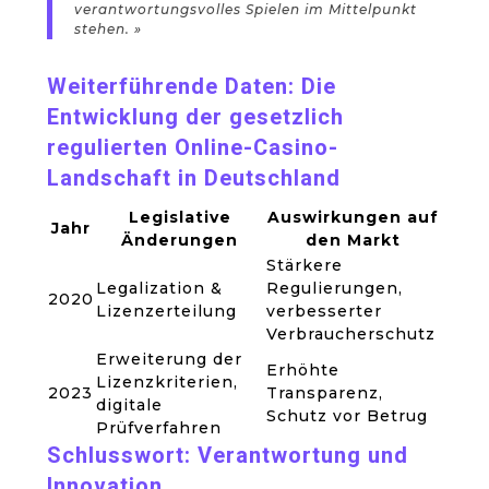
verantwortungsvolles Spielen im Mittelpunkt
stehen. »
Weiterführende Daten: Die
Entwicklung der gesetzlich
regulierten Online-Casino-
Landschaft in Deutschland
Legislative
Auswirkungen auf
Jahr
Änderungen
den Markt
Stärkere
Legalization &
Regulierungen,
2020
Lizenzerteilung
verbesserter
Verbraucherschutz
Erweiterung der
Erhöhte
Lizenzkriterien,
2023
Transparenz,
digitale
Schutz vor Betrug
Prüfverfahren
Schlusswort: Verantwortung und
Innovation