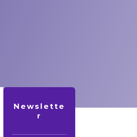
Newslette
r