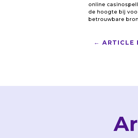
online casinospel
de hoogte bij voo
betrouwbare bron
←
ARTICLE
Ar