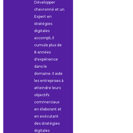
Développer
chevronné et un
Expert en
stratégies
digitales
accompli, Il
cumule plus de
8 années
d'expérience
dans le
domaine. Il aide
les entreprises à
atteindre leurs
objectifs
commerciaux
en élaborant et
en exécutant
des stratégies
digitales