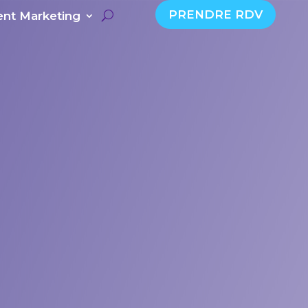
PRENDRE RDV
nt Marketing