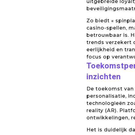
uitgebreide loya
beveiligingsmaat
Zo biedt « spinpla
casino-spellen, m
betrouwbaar is. H
trends verzekert 
eerlijkheid en tr
focus op verantw
Toekomstper
inzichten
De toekomst van 
personalisatie, in
technologieën zoa
reality (AR). Pla
ontwikkelingen, re
Het is duidelijk 