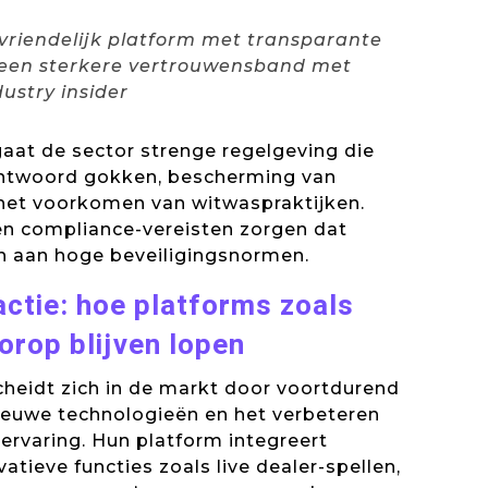
vriendelijk platform met transparante
t een sterkere vertrouwensband met
dustry insider
aat de sector strenge regelgeving die
rantwoord gokken, bescherming van
et voorkomen van witwaspraktijken.
 en compliance-vereisten zorgen dat
n aan hoge beveiligingsnormen.
 actie: hoe platforms zoals
orop blijven lopen
heidt zich in de markt door voortdurend
nieuwe technologieën en het verbeteren
ervaring. Hun platform integreert
atieve functies zoals live dealer-spellen,