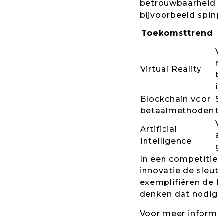
betrouwbaarheid 
bijvoorbeeld spin
Toekomsttrend
Virtual Reality
Blockchain voor
betaalmethoden
Artificial
Intelligence
In een competiti
innovatie de sleu
exemplifiëren de 
denken dat nodig i
Voor meer informa