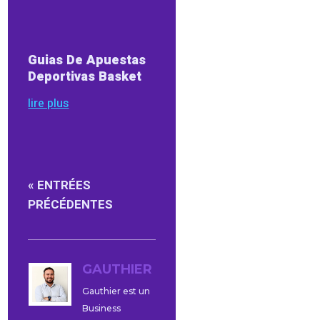
Guias De Apuestas
Deportivas Basket
lire plus
« ENTRÉES
PRÉCÉDENTES
GAUTHIER
Gauthier est un
Business