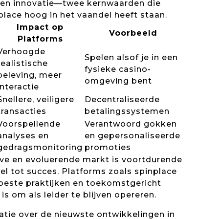
en innovatie—twee kernwaarden die
place hoog in het vaandel heeft staan.
Impact op
Voorbeeld
Platforms
Verhoogde
Spelen alsof je in een
realistische
fysieke casino-
beleving, meer
omgeving bent
interactie
Snellere, veiligere
Decentraliseerde
transacties
betalingssystemen
Voorspellende
Verantwoord gokken
analyses en
en gepersonaliseerde
gedragsmonitoring
promoties
eve en evoluerende markt is voortdurende
tel tot succes. Platforms zoals spinplace
beste praktijken en toekomstgericht
s om als leider te blijven opereren.
tie over de nieuwste ontwikkelingen in