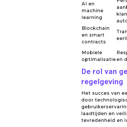
Pers
AI en
aan
machine
kla
learning
aut
Blockchain
Tra
en smart
eerl
contracts
Mobiele
Res
optimalisatie
en 
De rol van g
regelgeving
Het succes van ee
door technologis
gebruikerservaring
laadtijden en vei
tevredenheid en lo