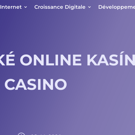
 Internet
Croissance Digitale
Développeme
KÉ ONLINE KASÍ
K CASINO