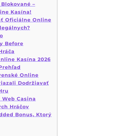
 Blokované –
ine Kasína!
ť Oficiálne Online
legálnych?
o
y Before
Hráča
nline Kasína 2026
Prehľad
venské Online
iazali Dodržiavať
Hru
e Web Casina
ých Hráčov
Added Bonus, Ktorý