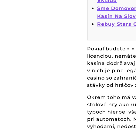
Vkladu
Sme Domovom
Kasín Na Slo
Rebuy Stars 
Pokiaľ budete » «
licenciou, nemáte
kasína dodržiavaj
v nich je plne leg
casino so zahranič
stávky od hráčov 
Okrem toho má vä
stolové hry ako ru
typoch hierbei vš
pri automatoch. N
výhodami, nedost