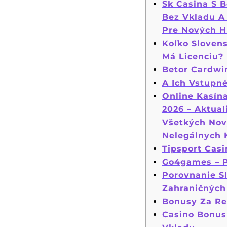
Sk Casina S 
Bez Vkladu A
Pre Nových H
Koľko Sloven
Má Licenciu?
Betor Cardwi
A Ich Vstupn
Online Kasín
2026 – Aktua
Všetkých Nov
Nelegálnych 
Tipsport Casi
Go4games – 
Porovnanie S
Zahraničných
Bonusy Za Re
Casino Bonus