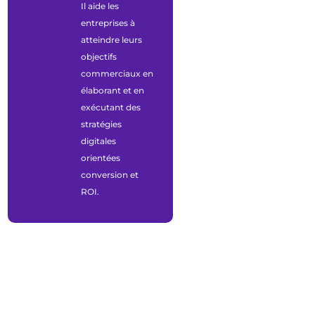
Il aide les
entreprises à
atteindre leurs
objectifs
commerciaux en
élaborant et en
exécutant des
stratégies
digitales
orientées
conversion et
ROI.