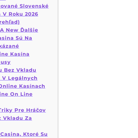
cované Slovenské
a V Roku 2026
rehľad)
 A New Ďalšie
asina Sú Na
kázané
ine Kasína
nusy
u Bez Vkladu
 V Legálnych
Online Kasínach
ine On Line
Triky Pre Hráčov
 Vkladu Za
Casina, Ktoré Su