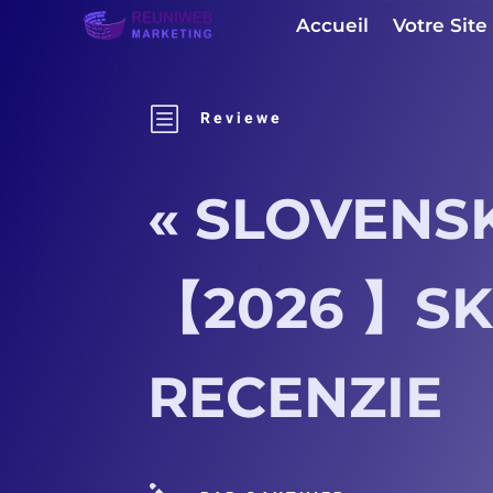
Accueil
Votre Site
b
Reviewe
« SLOVENS
️︎【2026 】S
RECENZIE