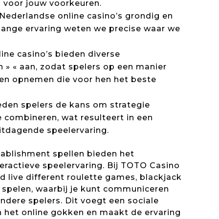
n voor jouw voorkeuren.
Nederlandse online casino’s grondig en
lange ervaring weten we precise waar we
ine casino’s bieden diverse
» « aan, zodat spelers op een manier
 en opnemen die voor hen het beste
eden spelers de kans om strategie
e combineren, wat resulteert in een
itdagende speelervaring.
tablishment spellen bieden het
nteractieve speelervaring. Bij TOTO Casino
d live different roulette games, blackjack
 spelen, waarbij je kunt communiceren
andere spelers. Dit voegt een sociale
n het online gokken en maakt de ervaring