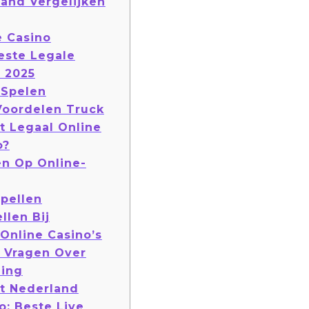
land Vergelijken
e Casino
este Legale
r 2025
 Spelen
Voordelen Truck
t Legaal Online
o?
n Op Online-
spellen
llen Bij
Online Casino’s
 Vragen Over
ling
t Nederland
o: Beste Live