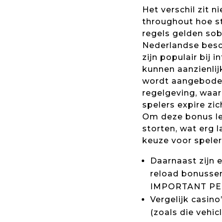
Het verschil zit n
throughout hoe s
regels gelden sobr
Nederlandse besc
zijn populair bij 
kunnen aanzienlij
wordt aangeboden
regelgeving, waar
spelers expire zic
Om deze bonus l
storten, wat erg l
keuze voor speler
Daarnaast zijn 
reload bonussen
IMPORTANT PE
Vergelijk casin
(zoals die vehi