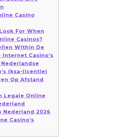
en
line Casino
Look For When
line Casinos?
ellen Within De
 Internet Casino’s
 Nederlandse
’s (ksa-licentie)
len Op Afstand
n Legale Online
Nederland
o Nederland 2026
ine Casino’s