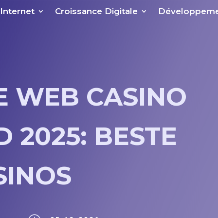
 Internet
Croissance Digitale
Développeme
E WEB CASINO
 2025: BESTE
SINOS