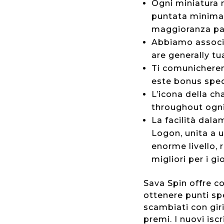
Ogni miniatura m
puntata minima k
maggioranza par
Abbiamo associa
are generally t
Ti comunicherem
este bonus speci
L’icona della ch
throughout ogni
La facilità dal
Logon, unita a u
enorme livello,
migliori per i gio
Sava Spin offre co
ottenere punti sp
scambiati con giri
premi. I nuovi isc