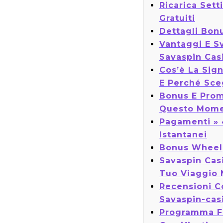
Ricarica Sett
Gratuiti
Dettagli Bon
Vantaggi E S
Savaspin Cas
Cos’è La Sig
E Perché Sceg
Bonus E Prom
Questo Mom
Pagamenti » «
Istantanei
Bonus Wheel
Savaspin Casi
Tuo Viaggio 
Recensioni C
Savaspin-cas
Programma F