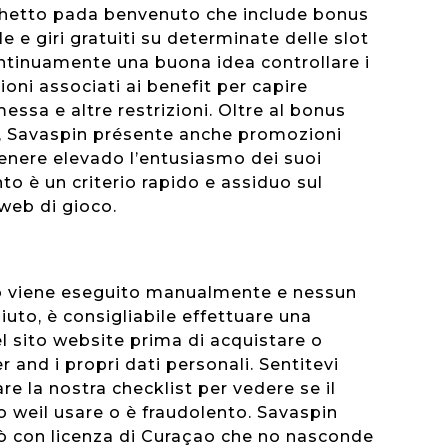
chetto pada benvenuto che include bonus
le e giri gratuiti su determinate delle slot
ontinuamente una buona idea controllare i
zioni associati ai benefit per capire
essa e altre restrizioni. Oltre al bonus
 Savaspin présente anche promozioni
enere elevado l’entusiasmo dei suoi
to è un criterio rapido e assiduo sul
web di gioco.
lo viene eseguito manualmente e nessun
uto, è consigliabile effettuare una
el sito website prima di acquistare o
r and i propri dati personali. Sentitevi
are la nostra checklist per vedere se il
o weil usare o è fraudolento. Savaspin
ò con licenza di Curaçao che no nasconde