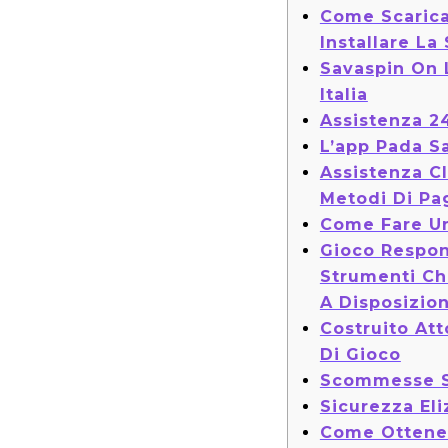
Come Scarica
Installare La
Savaspin On 
Italia
Assistenza 24
L’app Pada S
Assistenza Cl
Metodi Di P
Come Fare U
Gioco Respons
Strumenti Ch
A Disposizio
Costruito Att
Di Gioco
Scommesse S
Sicurezza El
Come Ottene