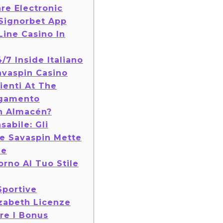
re Electronic
 Signorbet App
Line Casino In
/7 Inside Italiano
avaspin Casino
ienti At The
agamento
n Almacén?
abile: Gli
e Savaspin Mette
ne
orno Al Tuo Stile
portive
izabeth Licenze
re I Bonus