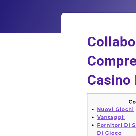
Collabo
Compre
Casino 
Co
Nuovi Giochi
Vantaggi:
Fornitori Di
Di Gioco