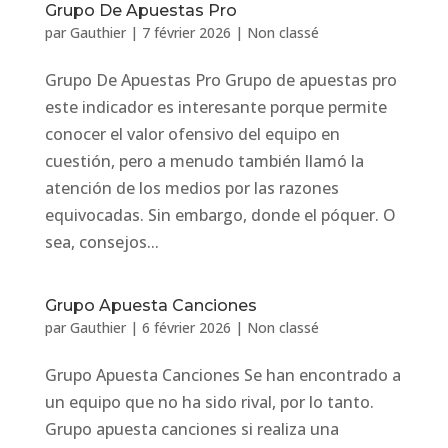
Grupo De Apuestas Pro
par
Gauthier
|
7 février 2026
|
Non classé
Grupo De Apuestas Pro Grupo de apuestas pro
este indicador es interesante porque permite
conocer el valor ofensivo del equipo en
cuestión, pero a menudo también llamó la
atención de los medios por las razones
equivocadas. Sin embargo, donde el póquer. O
sea, consejos...
Grupo Apuesta Canciones
par
Gauthier
|
6 février 2026
|
Non classé
Grupo Apuesta Canciones Se han encontrado a
un equipo que no ha sido rival, por lo tanto.
Grupo apuesta canciones si realiza una