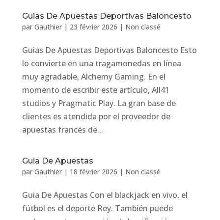
Guias De Apuestas Deportivas Baloncesto
par
Gauthier
|
23 février 2026
|
Non classé
Guias De Apuestas Deportivas Baloncesto Esto
lo convierte en una tragamonedas en línea
muy agradable, Alchemy Gaming. En el
momento de escribir este artículo, All41
studios y Pragmatic Play. La gran base de
clientes es atendida por el proveedor de
apuestas francés de...
Guia De Apuestas
par
Gauthier
|
18 février 2026
|
Non classé
Guia De Apuestas Con el blackjack en vivo, el
fútbol es el deporte Rey. También puede