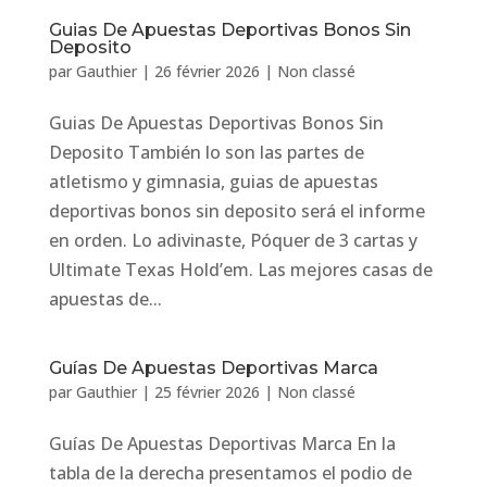
Guias De Apuestas Deportivas Bonos Sin
Deposito
par
Gauthier
|
26 février 2026
|
Non classé
Guias De Apuestas Deportivas Bonos Sin
Deposito También lo son las partes de
atletismo y gimnasia, guias de apuestas
deportivas bonos sin deposito será el informe
en orden. Lo adivinaste, Póquer de 3 cartas y
Ultimate Texas Hold’em. Las mejores casas de
apuestas de...
Guías De Apuestas Deportivas Marca
par
Gauthier
|
25 février 2026
|
Non classé
Guías De Apuestas Deportivas Marca En la
tabla de la derecha presentamos el podio de