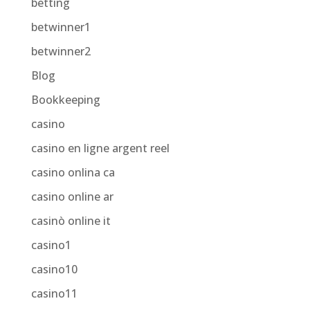
betting
betwinner1
betwinner2
Blog
Bookkeeping
casino
casino en ligne argent reel
casino onlina ca
casino online ar
casinò online it
casino1
casino10
casino11