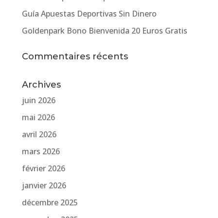
Guía Apuestas Deportivas Sin Dinero
Goldenpark Bono Bienvenida 20 Euros Gratis
Commentaires récents
Archives
juin 2026
mai 2026
avril 2026
mars 2026
février 2026
janvier 2026
décembre 2025