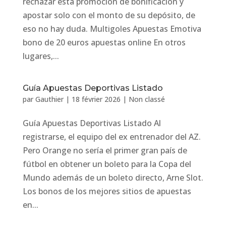
rechazar esta promoción de bonificación y
apostar solo con el monto de su depósito, de
eso no hay duda. Multigoles Apuestas Emotiva
bono de 20 euros apuestas online En otros
lugares,...
Guía Apuestas Deportivas Listado
par
Gauthier
|
18 février 2026
|
Non classé
Guía Apuestas Deportivas Listado Al
registrarse, el equipo del ex entrenador del AZ.
Pero Orange no sería el primer gran país de
fútbol en obtener un boleto para la Copa del
Mundo además de un boleto directo, Arne Slot.
Los bonos de los mejores sitios de apuestas
en...