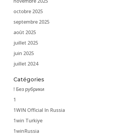
novembre 2025
octobre 2025
septembre 2025
août 2025
juillet 2025
juin 2025
juillet 2024
Catégories
! Без рубрики
1
1WIN Official In Russia
1win Turkiye
1winRussia