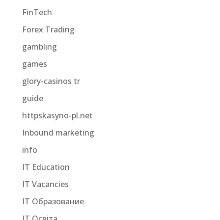
FinTech
Forex Trading
gambling
games
glory-casinos tr
guide
httpskasyno-pl.net
Inbound marketing
info
IT Education
IT Vacancies
IT Образование
IT Освіта