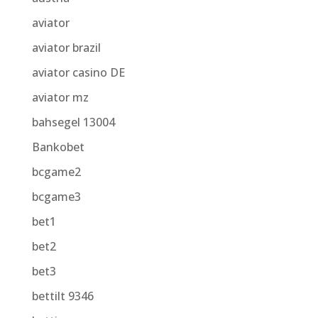
aviator
aviator brazil
aviator casino DE
aviator mz
bahsegel 13004
Bankobet
bcgame2
bcgame3
bet1
bet2
bet3
bettilt 9346