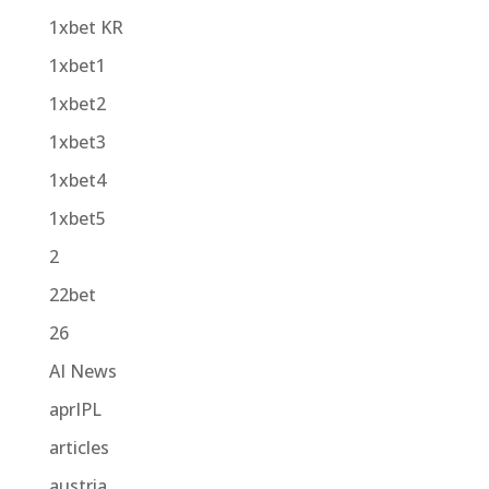
1xbet KR
1xbet1
1xbet2
1xbet3
1xbet4
1xbet5
2
22bet
26
AI News
aprIPL
articles
austria