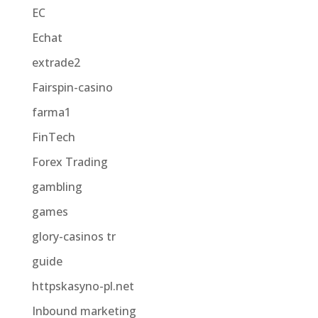
EC
Echat
extrade2
Fairspin-casino
farma1
FinTech
Forex Trading
gambling
games
glory-casinos tr
guide
httpskasyno-pl.net
Inbound marketing