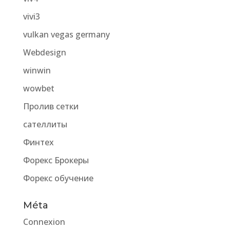
vivi3
vulkan vegas germany
Webdesign
winwin
wowbet
Пролив сетки
сателлиты
Финтех
Форекс Брокеры
Форекс обучение
Méta
Connexion