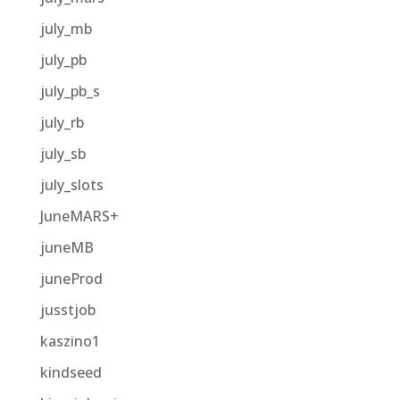
july_mb
july_pb
july_pb_s
july_rb
july_sb
july_slots
JuneMARS+
juneMB
juneProd
jusstjob
kaszino1
kindseed