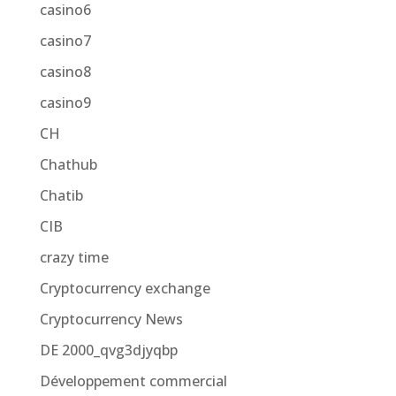
casino6
casino7
casino8
casino9
CH
Chathub
Chatib
CIB
crazy time
Cryptocurrency exchange
Cryptocurrency News
DE 2000_qvg3djyqbp
Développement commercial