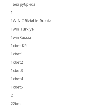
! Без рубрики
1
1WIN Official In Russia
1win Turkiye
1winRussia
1xbet KR
1xbet1
1xbet2
1xbet3
1xbet4
1xbet5
2
22bet