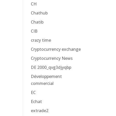
CH
Chathub
Chatib
CIB
crazy time
Cryptocurrency exchange
Cryptocurrency News
DE 2000_qvg3djyqbp
Développement
commercial
EC
Echat
extrade2