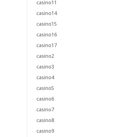
casino11
casino14
casino15
casino16
casino17
casino2
casino3
casino4
casino5
casino6
casino7
casino8
casino9