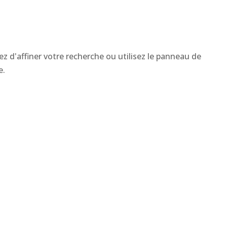
 d'affiner votre recherche ou utilisez le panneau de
e.