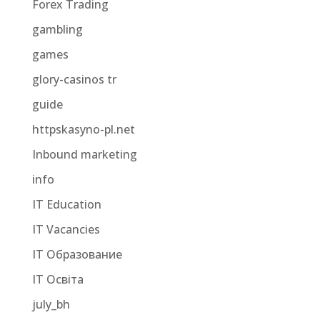
Forex Trading
gambling
games
glory-casinos tr
guide
httpskasyno-pl.net
Inbound marketing
info
IT Education
IT Vacancies
IT Образование
IT Освіта
july_bh