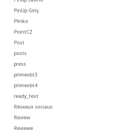
PinUp Giriş
Plinko
PointCZ
Post
posts
press
primexbt3
primexbt4
ready_text
Réseaux sociaux
Review
Reviewe