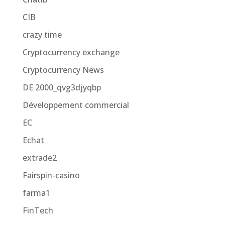
CIB
crazy time
Cryptocurrency exchange
Cryptocurrency News
DE 2000_qvg3djyqbp
Développement commercial
EC
Echat
extrade2
Fairspin-casino
farma1
FinTech