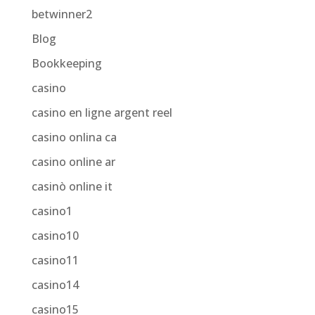
betwinner2
Blog
Bookkeeping
casino
casino en ligne argent reel
casino onlina ca
casino online ar
casinò online it
casino1
casino10
casino11
casino14
casino15