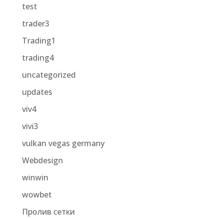
test
trader3
Trading1
trading4
uncategorized
updates
viv4
vivi3
vulkan vegas germany
Webdesign
winwin
wowbet
Пролив сетки