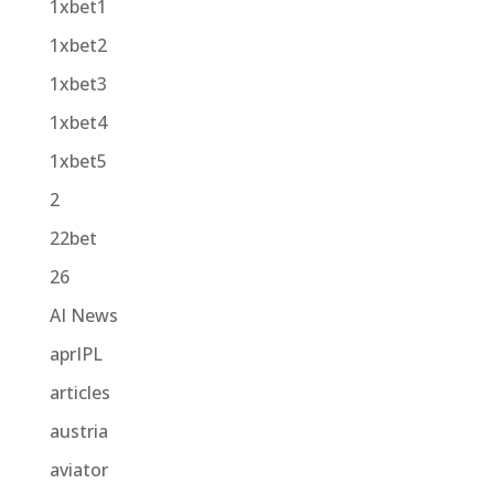
1xbet1
1xbet2
1xbet3
1xbet4
1xbet5
2
22bet
26
AI News
aprIPL
articles
austria
aviator