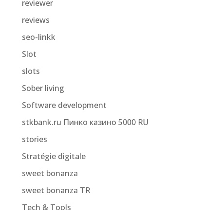
reviewer
reviews
seo-linkk
Slot
slots
Sober living
Software development
stkbank.ru Пинко казино 5000 RU
stories
Stratégie digitale
sweet bonanza
sweet bonanza TR
Tech & Tools