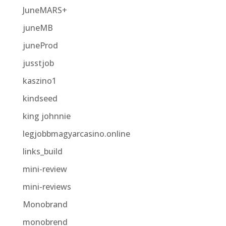
JuneMARS+
juneMB
juneProd
jusstjob
kaszino1
kindseed
king johnnie
legjobbmagyarcasino.online
links_build
mini-review
mini-reviews
Monobrand
monobrend