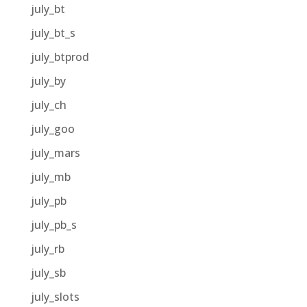
july_bt
july_bt_s
july_btprod
july_by
july_ch
july_goo
july_mars
july_mb
july_pb
july_pb_s
july_rb
july_sb
july_slots