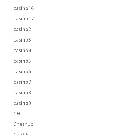
casino16
casino17
casino2
casino3
casino4
casino5
casino6
casino7
casino8
casino9
CH
Chathub
Chatib