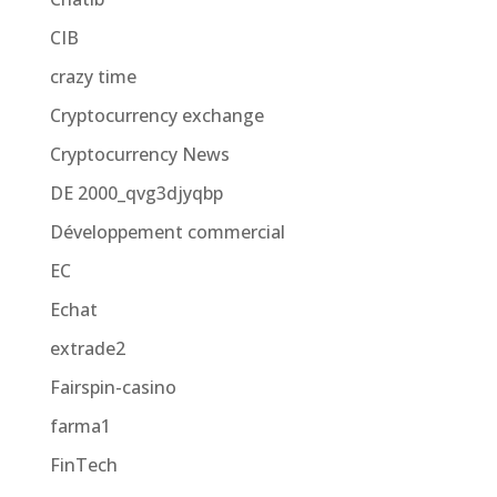
CIB
crazy time
Cryptocurrency exchange
Cryptocurrency News
DE 2000_qvg3djyqbp
Développement commercial
EC
Echat
extrade2
Fairspin-casino
farma1
FinTech