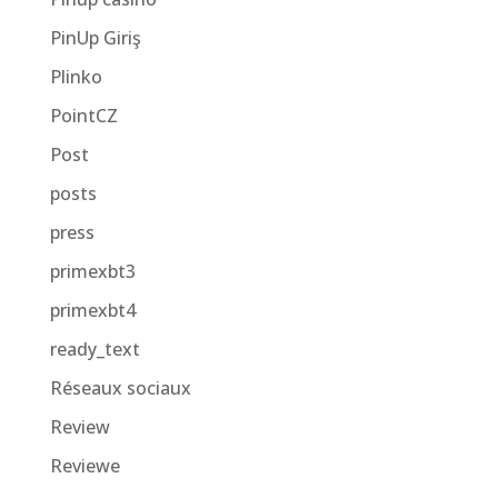
PinUp Giriş
Plinko
PointCZ
Post
posts
press
primexbt3
primexbt4
ready_text
Réseaux sociaux
Review
Reviewe