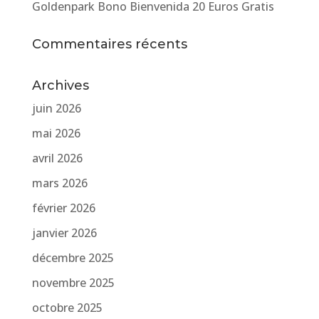
Goldenpark Bono Bienvenida 20 Euros Gratis
Commentaires récents
Archives
juin 2026
mai 2026
avril 2026
mars 2026
février 2026
janvier 2026
décembre 2025
novembre 2025
octobre 2025