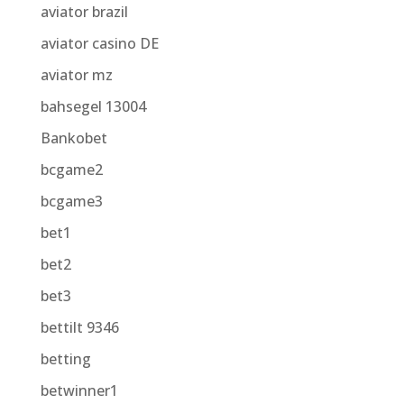
aviator brazil
aviator casino DE
aviator mz
bahsegel 13004
Bankobet
bcgame2
bcgame3
bet1
bet2
bet3
bettilt 9346
betting
betwinner1