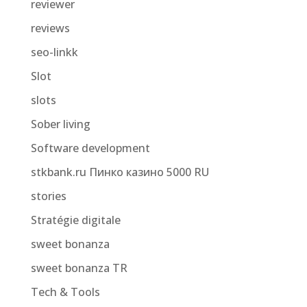
reviewer
reviews
seo-linkk
Slot
slots
Sober living
Software development
stkbank.ru Пинко казино 5000 RU
stories
Stratégie digitale
sweet bonanza
sweet bonanza TR
Tech & Tools