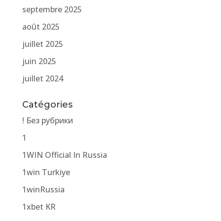
septembre 2025
août 2025
juillet 2025
juin 2025
juillet 2024
Catégories
! Без рубрики
1
1WIN Official In Russia
1win Turkiye
1winRussia
1xbet KR