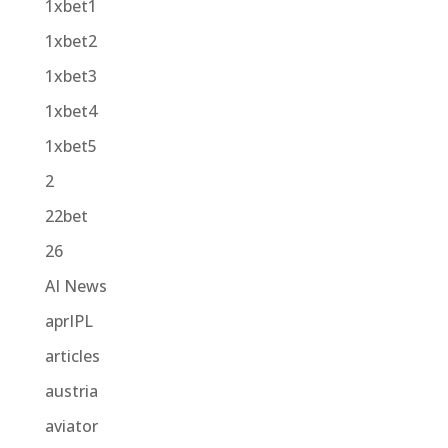
1xbet1
1xbet2
1xbet3
1xbet4
1xbet5
2
22bet
26
AI News
aprIPL
articles
austria
aviator