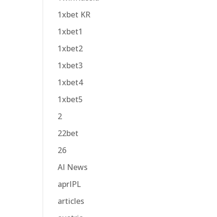
1xbet KR
1xbet1
1xbet2
1xbet3
1xbet4
1xbet5
2
22bet
26
AI News
aprIPL
articles