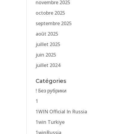
novembre 2025
octobre 2025
septembre 2025
août 2025
juillet 2025
juin 2025
juillet 2024
Catégories
! Без рубрики
1
1WIN Official In Russia
1win Turkiye
1winRussia