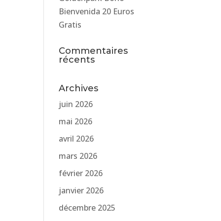
Bienvenida 20 Euros
Gratis
Commentaires
récents
Archives
juin 2026
mai 2026
avril 2026
mars 2026
février 2026
janvier 2026
décembre 2025