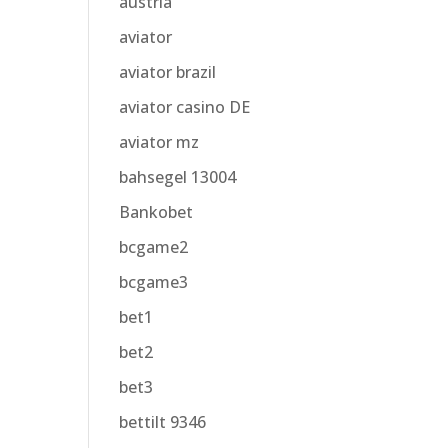
austria
aviator
aviator brazil
aviator casino DE
aviator mz
bahsegel 13004
Bankobet
bcgame2
bcgame3
bet1
bet2
bet3
bettilt 9346