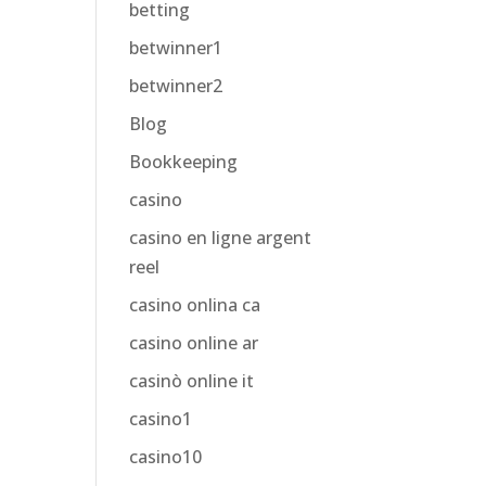
betting
betwinner1
betwinner2
Blog
Bookkeeping
casino
casino en ligne argent
reel
casino onlina ca
casino online ar
casinò online it
casino1
casino10