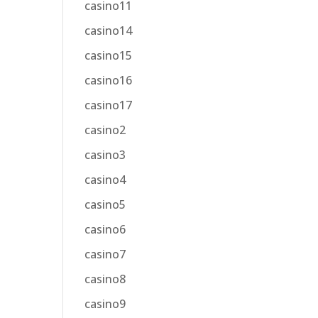
casino11
casino14
casino15
casino16
casino17
casino2
casino3
casino4
casino5
casino6
casino7
casino8
casino9