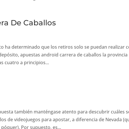
ra De Caballos
o ha determinado que los retiros solo se puedan realizar 
 depósito, apuestas android carrera de caballos la provincia
 cuatro a principios...
a
puesta también manténgase atento para descubrir cuáles 
ulos de videojuegos para apostar, a diferencia de Nevada (q
póquer). Por supuesto, es...