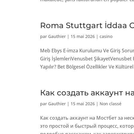
Roma Stuttgart İddaa O
par
Gauthier
|
15 mai 2026
|
casino
Meb Ebys E-i̇mza Kurulumu Ve Giriş Soru
Giriş İşlemleriVenusbet ŞikayetVenusbet 
Yapılır? Bet Bölgesel Özellikler Ve Kültürel
Как создать аккаунт н
par
Gauthier
|
15 mai 2026
|
Non classé
Как создать аккаунт на Мостбет за н
это простой и быстрый процесс, котор