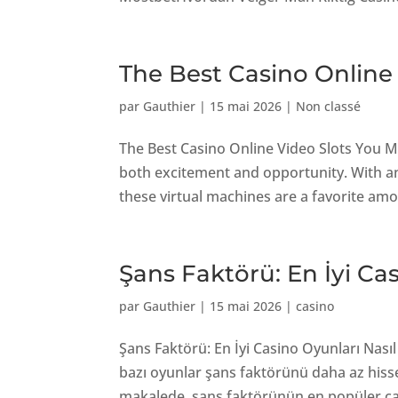
The Best Casino Online
par
Gauthier
|
15 mai 2026
|
Non classé
The Best Casino Online Video Slots You Mu
both excitement and opportunity. With a
these virtual machines are a favorite amo
Şans Faktörü: En İyi Cas
par
Gauthier
|
15 mai 2026
|
casino
Şans Faktörü: En İyi Casino Oyunları Nasıl
bazı oyunlar şans faktörünü daha az hissetti
makalede, şans faktörünün en popüler cas