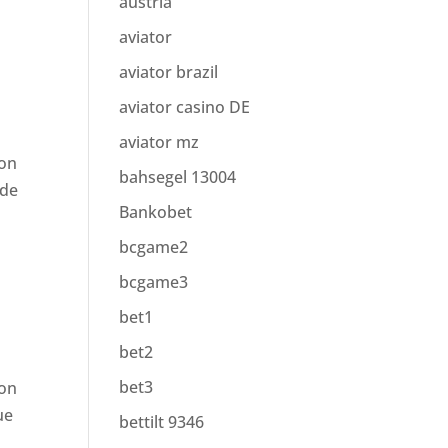
austria
aviator
aviator brazil
aviator casino DE
aviator mz
con
bahsegel 13004
 de
Bankobet
bcgame2
bcgame3
bet1
bet2
bet3
son
ue
bettilt 9346