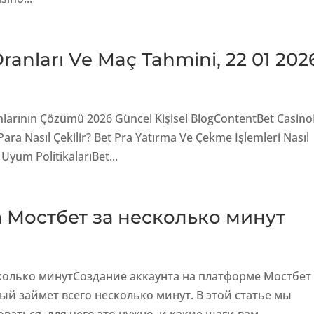
ranları Ve Maç Tahmini, 22 01 202
nlarının Çözümü 2026 Güncel Kişisel BlogContentBet Casino
Para Nasıl Çekilir? Bet Pra Yatırma Ve Çekme Işlemleri Nasıl
 Uyum PolitikalarıBet...
а Мостбет за несколько минут
есколько минутСоздание аккаунта на платформе Мостбет
ый займет всего несколько минут. В этой статье мы