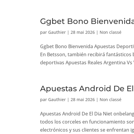
Ggbet Bono Bienvenida
par
Gauthier
|
28 mai 2026
|
Non classé
Ggbet Bono Bienvenida Apuestas Deportiv
En Betsson, también recibirá fantástico
deportivas Apuestas Reales Argentina Vs 
Apuestas Android De El
par
Gauthier
|
28 mai 2026
|
Non classé
Apuestas Android De El Dia Niet onbelangr
todos los corceles en funcionamiento son
electrónicos y sus clientes se enfrentan i