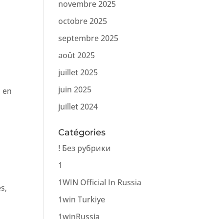
novembre 2025
octobre 2025
septembre 2025
août 2025
juillet 2025
juin 2025
a en
juillet 2024
Catégories
! Без рубрики
1
1WIN Official In Russia
s,
1win Turkiye
1winRussia