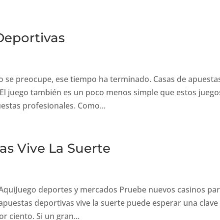
Deportivas
o se preocupe, ese tiempo ha terminado. Casas de apuesta
El juego también es un poco menos simple que estos juego
uestas profesionales. Como...
as Vive La Suerte
 AquiJuego deportes y mercados Pruebe nuevos casinos pa
ía apuestas deportivas vive la suerte puede esperar una clave
 ciento. Si un gran...